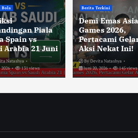
i Bola
Berita Terkini
iksi
Demi Emas Asi
andingan Piala
Games 2026,
a Spain vs
Pertacami Gela
i Arabia 21 Juni
Aksi Nekat Ini!
ita Natashya
By
Devita Natashya
, 2026
131 views
Juni 20, 2026
145 views