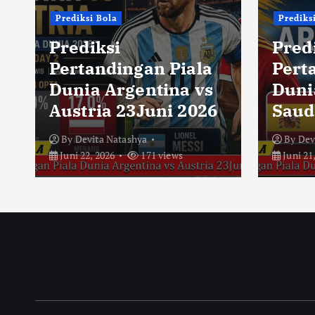
Prediksi Bola
Prediks
Prediksi
Pred
Pertandingan Piala
Pert
Dunia Argentina vs
Duni
Austria 23Juni 2026
Saud
By
Devita Natashya
By
Dev
Juni 22, 2026
171 views
Juni 21