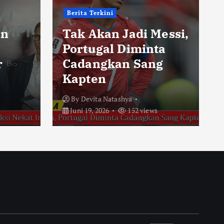
Berita Terkini
an
Tak Akan Jadi Messi,
Portugal Diminta
r
Cadangkan Sang
Kapten
By
Devita Natashya
Juni 19, 2026
152 views