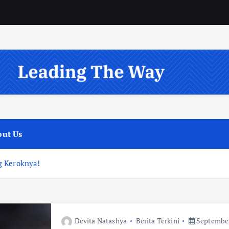
ut Us
g Keroknya!
Devita Natashya
Berita Terkini
September