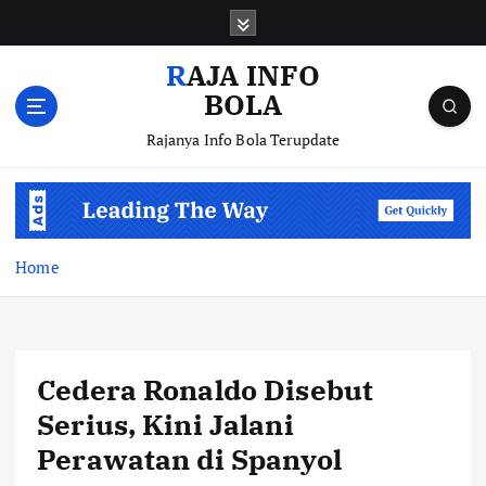
S
k
i
RAJA INFO
p
BOLA
t
o
Rajanya Info Bola Terupdate
c
o
n
t
e
Home
n
t
Cedera Ronaldo Disebut
Serius, Kini Jalani
Perawatan di Spanyol