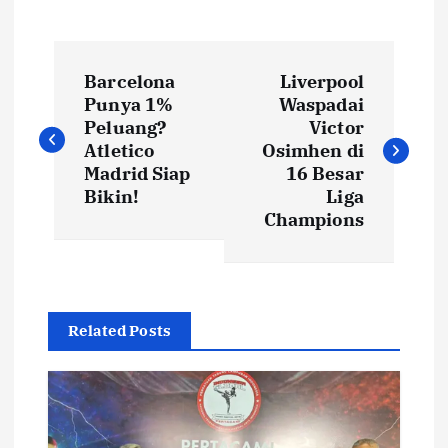
N
Barcelona
Liverpool
a
Punya 1%
Waspadai
Peluang?
Victor
v
Atletico
Osimhen di
Madrid Siap
16 Besar
i
Bikin!
Liga
Champions
g
a
Related Posts
s
i