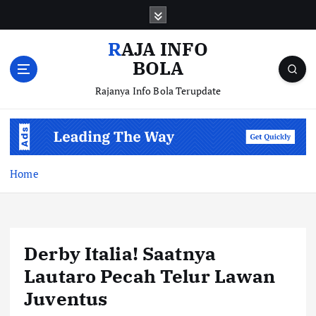
S
k
i
RAJA INFO
p
BOLA
t
o
Rajanya Info Bola Terupdate
c
o
n
t
e
Home
n
t
Derby Italia! Saatnya
Lautaro Pecah Telur Lawan
Juventus