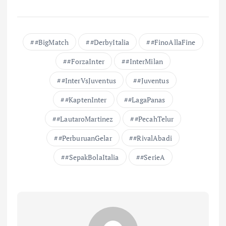
#BigMatch
#DerbyItalia
#FinoAllaFine
#ForzaInter
#InterMilan
#InterVsJuventus
#Juventus
#KaptenInter
#LagaPanas
#LautaroMartinez
#PecahTelur
#PerburuanGelar
#RivalAbadi
#SepakBolaItalia
#SerieA