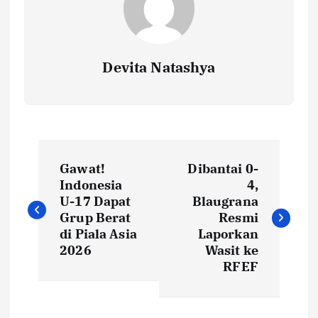
Devita Natashya
N
Gawat!
Dibantai 0-
a
Indonesia
4,
U-17 Dapat
Blaugrana
v
Grup Berat
Resmi
di Piala Asia
Laporkan
i
2026
Wasit ke
RFEF
g