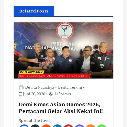
a
Related Posts
s
i
p
o
s
Devita Natashya
Berita Terkini
Juni 20, 2026
145 views
Demi Emas Asian Games 2026,
Pertacami Gelar Aksi Nekat Ini!
Spread the love