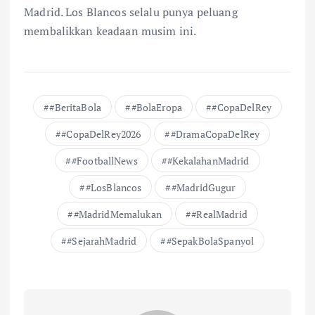
Madrid. Los Blancos selalu punya peluang
membalikkan keadaan musim ini.
#BeritaBola
#BolaEropa
#CopaDelRey
#CopaDelRey2026
#DramaCopaDelRey
#FootballNews
#KekalahanMadrid
#LosBlancos
#MadridGugur
#MadridMemalukan
#RealMadrid
#SejarahMadrid
#SepakBolaSpanyol