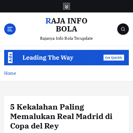
S
k
i
RAJA INFO
p
BOLA
t
o
Rajanya Info Bola Terupdate
c
o
n
t
e
Home
n
t
5 Kekalahan Paling
Memalukan Real Madrid di
Copa del Rey