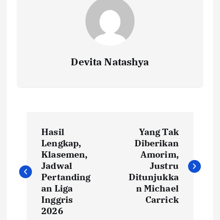
Devita Natashya
N
Hasil
Yang Tak
a
Lengkap,
Diberikan
Klasemen,
Amorim,
v
Jadwal
Justru
Pertanding
Ditunjukka
i
an Liga
n Michael
Inggris
Carrick
2026
g