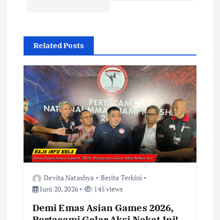
a
s
Related Posts
i
p
o
s
Devita Natashya
Berita Terkini
Juni 20, 2026
145 views
Demi Emas Asian Games 2026,
Pertacami Gelar Aksi Nekat Ini!