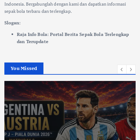
Indonesia. Bergabunglah dengan kami dan dapatkan informasi
sepak bola terbaru dan terlengkap.
Slogan:
Raja Info Bola: Portal Berita Sepak Bola Terlengkap
dan Terupdate
You Missed