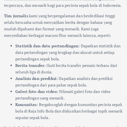
terpercaya, dan menarik bagi para pecinta sepak bola di Indonesia.
Tim jurnalis
kami yang berpengalaman dan berdedikasi tinggi
selalu berusaha untuk menyajikan berita dengan bahasa yang
mudah dipahami dan format yang menarik. Kami juga
menyediakan berbagai macam fitur menarik lainnya, seperti:
Statistik dan data pertandingan:
Dapatkan statistik dan
data pertandingan yang lengkap dan akurat untuk setiap
pertandingan sepak bola.
Berita transfer:
Ikuti berita transfer pemain terbaru dari
seluruh liga di dunia.
Analisis dan prediksi:
Dapatkan analisis dan prediksi
pertandingan dari para pakar sepak bola.
Galeri foto dan video:
Nikmati galeri foto dan video
pertandingan yang menarik.
Komunitas:
Bergabunglah dengan komunitas pecinta sepak
bola di Raja Info Bola dan diskusikan berbagai topik menarik
seputar sepak bola.