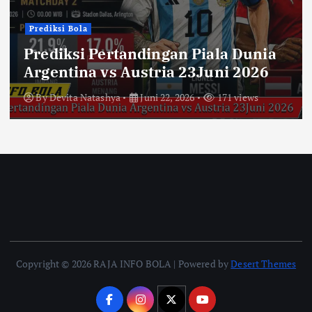
Prediksi Bola
Prediksi Pertandingan Piala Dunia
Argentina vs Austria 23Juni 2026
By
Devita Natashya
Juni 22, 2026
171 views
Copyright © 2026 RAJA INFO BOLA | Powered by
Desert Themes