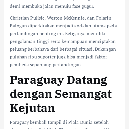
demi membuka jalan menuju fase gugur.
Christian Pulisic, Weston McKennie, dan Folarin
Balogun diperkirakan menjadi andalan utama pada
pertandingan penting ini. Ketiganya memiliki
pengalaman tinggi serta kemampuan menciptakan
peluang berbahaya dari berbagai situasi. Dukungan
puluhan ribu suporter juga bisa menjadi faktor
pembeda sepanjang pertandingan.
Paraguay Datang
dengan Semangat
Kejutan
Paraguay kembali tampil di Piala Dunia setelah