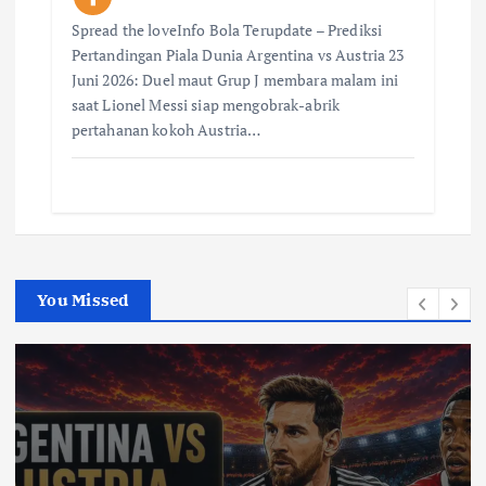
Spread the loveInfo Bola Terupdate – Prediksi
Pertandingan Piala Dunia Argentina vs Austria 23
Juni 2026: Duel maut Grup J membara malam ini
saat Lionel Messi siap mengobrak-abrik
pertahanan kokoh Austria…
You Missed