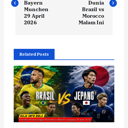
v
Bayern
Dunia
Munchen
Brazil vs
i
29 April
Morocco
2026
Malam Ini
g
a
Related Posts
s
i
p
o
s