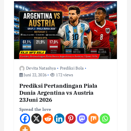
Devita Natashya
Prediksi Bola
Juni 22, 2026
172 views
Prediksi Pertandingan Piala
Dunia Argentina vs Austria
23Juni 2026
Spread the love