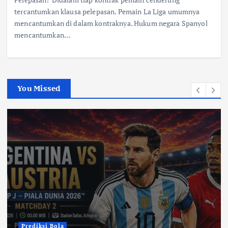
tercantumkan klausa pelepasan. Pemain La Liga umumnya
mencantumkan di dalam kontraknya. Hukum negara Spanyol
mencantumkan…
You Missed
Prediksi Bola