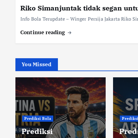
Riko Simanjuntak tidak segan unt
Info Bola Terupdate – Winger Persija Jakarta Riko 
Continue reading
You Missed
Prediksi Bola
Prediks
Prediksi
Pred