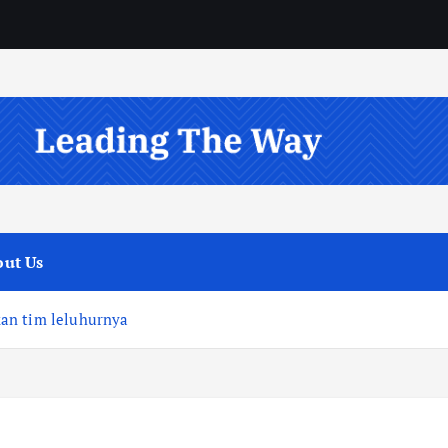
ut Us
an tim leluhurnya