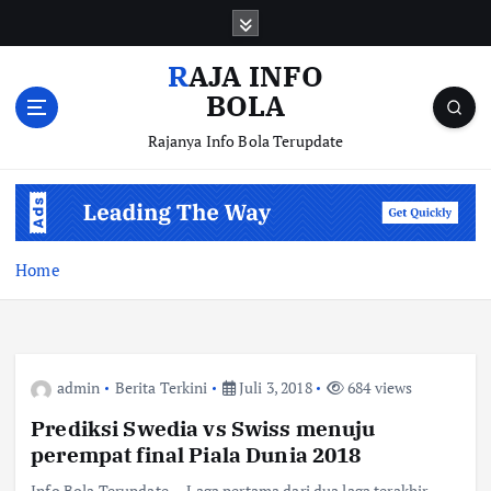
S
k
i
RAJA INFO
p
BOLA
t
o
Rajanya Info Bola Terupdate
c
o
n
t
e
Home
n
t
admin
Berita Terkini
Juli 3, 2018
684 views
Prediksi Swedia vs Swiss menuju
perempat final Piala Dunia 2018
Info Bola Terupdate – Laga pertama dari dua laga terakhir