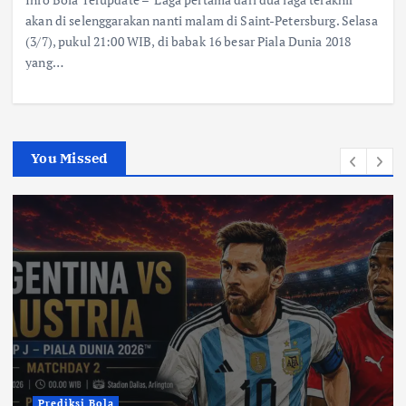
akan di selenggarakan nanti malam di Saint-Petersburg. Selasa
(3/7), pukul 21:00 WIB, di babak 16 besar Piala Dunia 2018
yang…
You Missed
Prediksi Bola