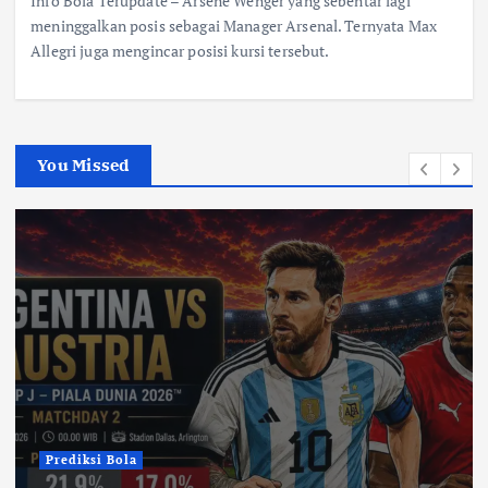
Info Bola Terupdate – Arsene Wenger yang sebentar lagi
meninggalkan posis sebagai Manager Arsenal. Ternyata Max
Allegri juga mengincar posisi kursi tersebut.
You Missed
Prediksi Bola