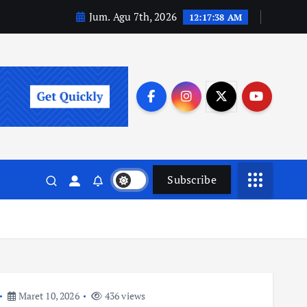
Jum. Agu 7th, 2026
12:17:39 AM
Subscribe
Maret 10, 2026
436 views