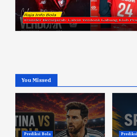
You Missed
Prediksi Bola
Prediks