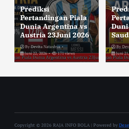
Prediksi
Pred
Pertandingan Piala
Pert
Dunia Argentina vs
Duni
Austria 23Juni 2026
Saud
By
Devita Natashya
By
Dev
Juni 22, 2026
171 views
Juni 21
Copyright © 2026 RAJA INFO BOLA | Powered by
Dese