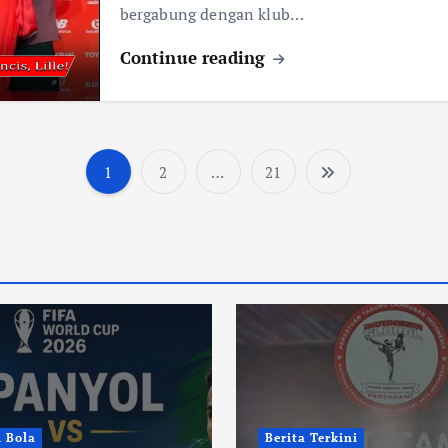
bergabung dengan klub…
Continue reading
1
2
…
21
P
a
g
i
n
i Bola
Berita Terkini