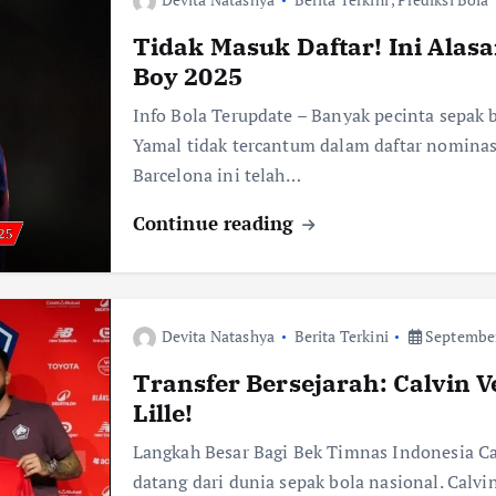
Tidak Masuk Daftar! Ini Alas
Boy 2025
Info Bola Terupdate – Banyak pecinta sepak 
Yamal tidak tercantum dalam daftar nomina
Barcelona ini telah…
Continue reading
Devita Natashya
Berita Terkini
September
Transfer Bersejarah: Calvin 
Lille!
Langkah Besar Bagi Bek Timnas Indonesia Ca
datang dari dunia sepak bola nasional. Calvi