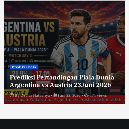
Prediksi Bola
Prediksi Pertandingan Piala Dunia
Argentina vs Austria 23Juni 2026
By
Devita Natashya
Juni 22, 2026
171 views