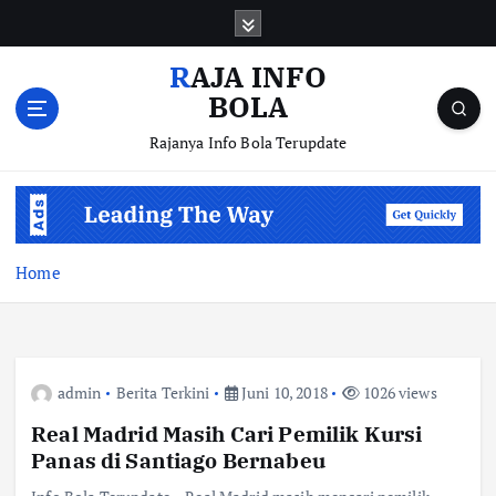
S
k
i
RAJA INFO
p
BOLA
t
o
Rajanya Info Bola Terupdate
c
o
n
t
e
Home
n
t
admin
Berita Terkini
Juni 10, 2018
1026 views
Real Madrid Masih Cari Pemilik Kursi
Panas di Santiago Bernabeu