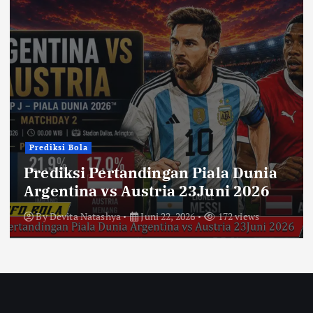
i
n
a
s
i
Prediksi Bola
Prediksi Pertandingan Piala Dunia
p
Argentina vs Austria 23Juni 2026
o
By
Devita Natashya
Juni 22, 2026
172 views
s