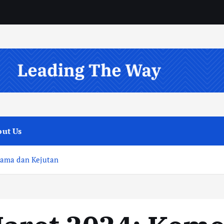
ut Us
rama dan Kejutan