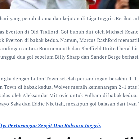
hari yang penuh drama dan kejutan di Liga Inggris. Berikut a
as Everton di Old Trafford. Gol bunuh diri oleh Michael Kea
Everton di babak kedua. Namun, Marcus Rashford memastika
ertandingan antara Bournemouth dan Sheffield United berakhi
unggul dua gol sebelum Billy Sharp dan Sander Berge berha
i angka dengan Luton Town setelah pertandingan berakhir 1-1. 
n Town di babak kedua. Wolves meraih kemenangan 2-1 atas 
alas oleh Aleksandar Mitrovic untuk Fulham di babak kedua. 
kayo Saka dan Eddie Nketiah, meskipun gol balasan dari Ivan 
:
ty: Pertarungan Sengit Dua Raksasa Inggris
L