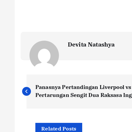
Devita Natashya
N
Panasnya Pertandingan Liverpool vs
a
Pertarungan Sengit Dua Raksasa Ing
v
Related Posts