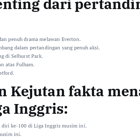
nting dari pertandi
i
g
a
I
n
 dan penuh drama melawan Everton.
g
mbang dalam pertandingan yang penuh aksi.
g
 di Selhurst Park.
r
n atas Fulham.
i
tford.
s
 Kejutan fakta mena
M
a
a Inggris:
r
e
t
iri ke-100 di Liga Inggris musim ini.
2
musim ini.
0