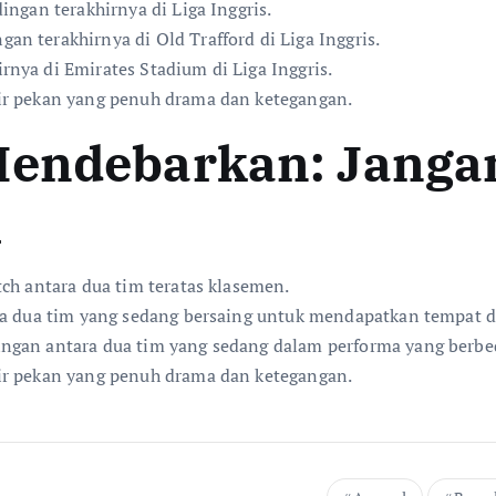
ingan terakhirnya di Liga Inggris.
2
n terakhirnya di Old Trafford di Liga Inggris.
4
nya di Emirates Stadium di Liga Inggris.
:
ir pekan yang penuh drama dan ketegangan.
K
e
Mendebarkan: Janga
m
e
i
n
a
ch antara dua tim teratas klasemen.
n
ra dua tim yang sedang bersaing untuk mendapatkan tempat d
g
ngan antara dua tim yang sedang dalam performa yang berbe
a
ir pekan yang penuh drama dan ketegangan.
n
P
e
n