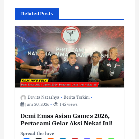
a
Related Posts
s
i
p
o
s
Devita Natashya
Berita Terkini
Juni 20, 2026
145 views
Demi Emas Asian Games 2026,
Pertacami Gelar Aksi Nekat Ini!
Spread the love