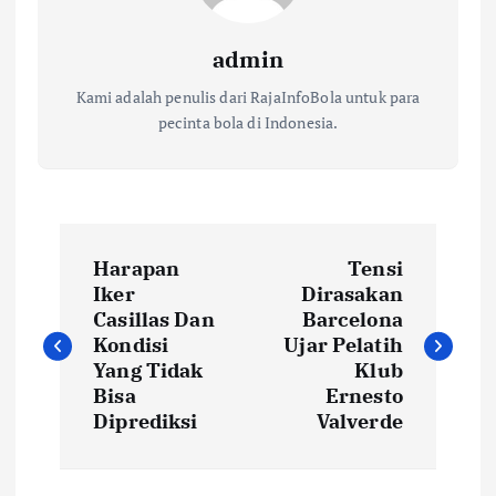
admin
Kami adalah penulis dari RajaInfoBola untuk para
pecinta bola di Indonesia.
N
Harapan
Tensi
a
Iker
Dirasakan
Casillas Dan
Barcelona
v
Kondisi
Ujar Pelatih
Yang Tidak
Klub
i
Bisa
Ernesto
Diprediksi
Valverde
g