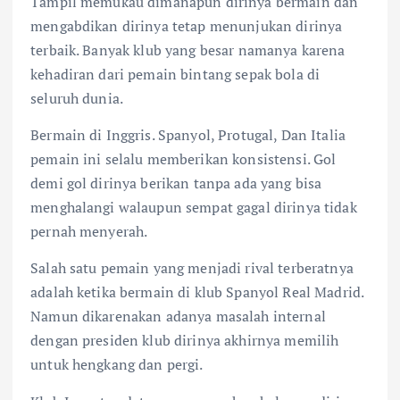
Tampil memukau dimanapun dirinya bermain dan
mengabdikan dirinya tetap menunjukan dirinya
terbaik. Banyak klub yang besar namanya karena
kehadiran dari pemain bintang sepak bola di
seluruh dunia.
Bermain di Inggris. Spanyol, Protugal, Dan Italia
pemain ini selalu memberikan konsistensi. Gol
demi gol dirinya berikan tanpa ada yang bisa
menghalangi walaupun sempat gagal dirinya tidak
pernah menyerah.
Salah satu pemain yang menjadi rival terberatnya
adalah ketika bermain di klub Spanyol Real Madrid.
Namun dikarenakan adanya masalah internal
dengan presiden klub dirinya akhirnya memilih
untuk hengkang dan pergi.