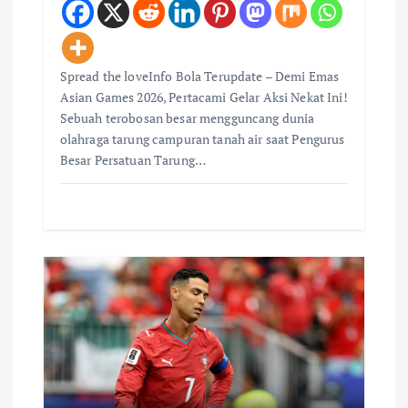
Spread the loveInfo Bola Terupdate – Demi Emas
Asian Games 2026, Pertacami Gelar Aksi Nekat Ini!
Sebuah terobosan besar mengguncang dunia
olahraga tarung campuran tanah air saat Pengurus
Besar Persatuan Tarung…