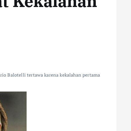
at Kekalahan
io Balotelli tertawa karena kekalahan pertama