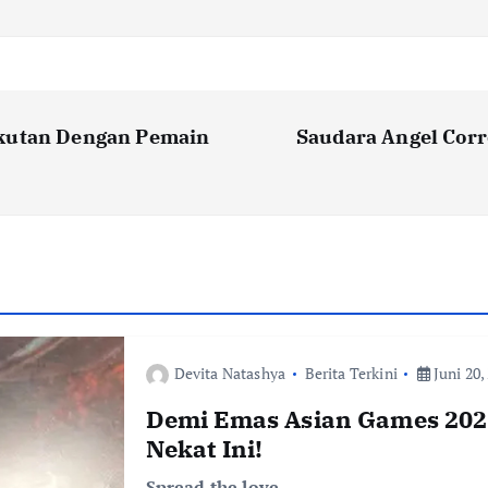
akutan Dengan Pemain
Saudara Angel Cor
Devita Natashya
Berita Terkini
Juni 20,
Demi Emas Asian Games 2026
Nekat Ini!
Spread the love