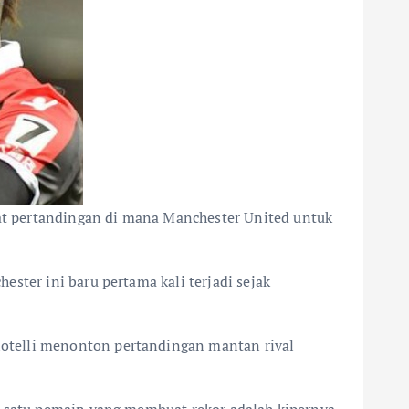
at pertandingan di mana Manchester United untuk
ster ini baru pertama kali terjadi sejak
otelli menonton pertandingan mantan rival