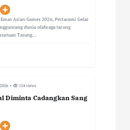
i Emas Asian Games 2026, Pertacami Gelar
engguncang dunia olahraga tarung
ersatuan Tarung…
 2026
154 views
gal Diminta Cadangkan Sang