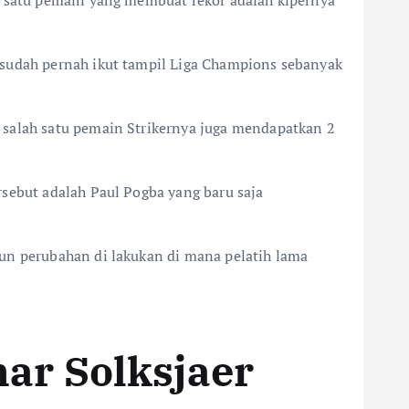
h satu pemain yang membuat rekor adalah kipernya
 sudah pernah ikut tampil Liga Champions sebanyak
 salah satu pemain Strikernya juga mendapatkan 2
rsebut adalah Paul Pogba yang baru saja
mun perubahan di lakukan di mana pelatih lama
ar Solksjaer