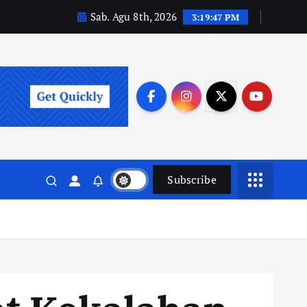
Sab. Agu 8th, 2026
3:19:48 PM
Subscribe