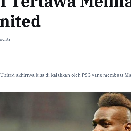
li Tertawa Melih
nited
ments
United akhirnya bisa di kalahkan oleh PSG yang membuat Mar