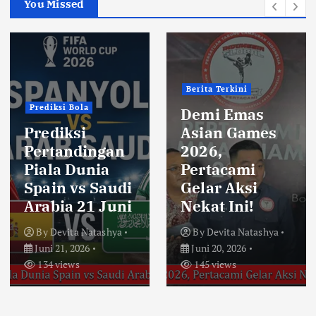
You Missed
Berita Terkini
Prediksi Bola
Demi Emas
Prediksi
Asian Games
Pertandingan
2026,
Piala Dunia
Pertacami
Spain vs Saudi
Gelar Aksi
Arabia 21 Juni
Nekat Ini!
By
Devita Natashya
By
Devita Natashya
Juni 21, 2026
Juni 20, 2026
134 views
145 views