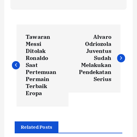
N
Tawaran
Alvaro
a
Messi
Odriozola
Ditolak
Juventus
v
Ronaldo
Sudah
Saat
Melakukan
i
Pertemuan
Pendekatan
Permain
Serius
Terbaik
g
Eropa
a
s
Related Posts
i