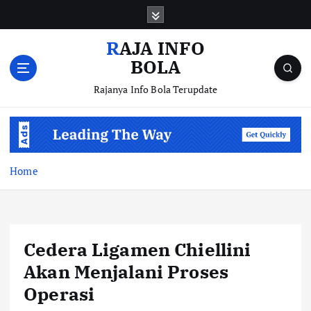
S
k
i
RAJA INFO
p
BOLA
t
o
Rajanya Info Bola Terupdate
c
o
n
t
e
Home
n
t
Cedera Ligamen Chiellini
Akan Menjalani Proses
Operasi