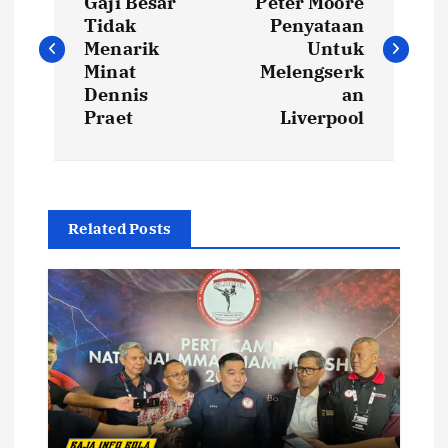
a
Gaji Besar
Peter Moore
Tidak
Penyataan
v
Menarik
Untuk
Minat
Melengserk
i
Dennis
an
Praet
Liverpool
g
a
Related Posts
s
i
p
o