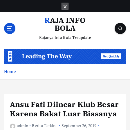
S
k
i
RAJA INFO
p
BOLA
t
o
Rajanya Info Bola Terupdate
c
o
n
t
e
Home
n
t
Ansu Fati Diincar Klub Besar
Karena Bakat Luar Biasanya
admin
Berita Terkini
September 26, 2019