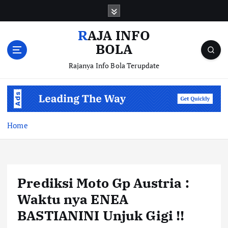
S
k
i
RAJA INFO
p
BOLA
t
o
Rajanya Info Bola Terupdate
c
o
n
t
e
Home
n
t
Prediksi Moto Gp Austria :
Waktu nya ENEA
BASTIANINI Unjuk Gigi !!