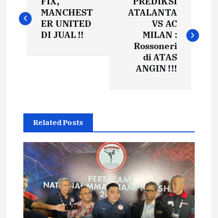
FIX,
PREDIKSI
a
MANCHEST
ATALANTA
ER UNITED
VS AC
v
DI JUAL !!
MILAN :
Rossoneri
i
di ATAS
ANGIN !!!
g
a
Related Posts
s
i
p
o