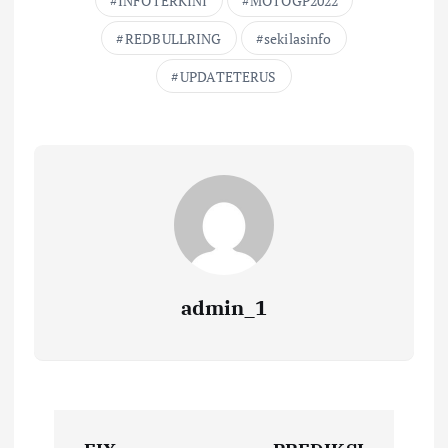
INFOTERKINI
MOTOGP2022
REDBULLRING
sekilasinfo
UPDATETERUS
admin_1
N