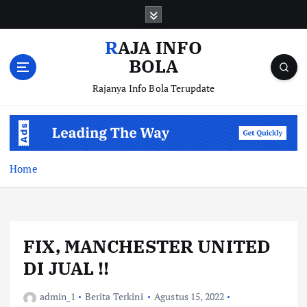
S
k
i
RAJA INFO
p
BOLA
t
o
Rajanya Info Bola Terupdate
c
o
n
t
e
Home
n
t
FIX, MANCHESTER UNITED
DI JUAL !!
admin_1
Berita Terkini
Agustus 15, 2022