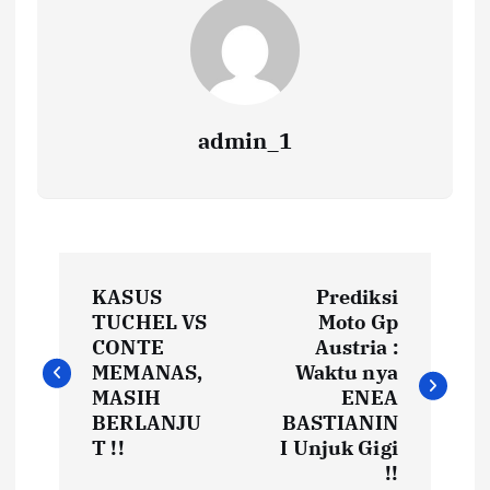
admin_1
N
KASUS
Prediksi
a
TUCHEL VS
Moto Gp
CONTE
Austria :
v
MEMANAS,
Waktu nya
MASIH
ENEA
i
BERLANJU
BASTIANIN
T !!
I Unjuk Gigi
!!