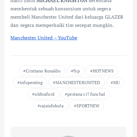
nanti yaitu
MICHAEL KNIGHTON
berencana
membentuk sebuah konsorsium untuk segera
membeli Manchester United dari keluarga GLAZER
dan segera memperbaiki tim secepat mungkin.
Manchester United – YouTube
Cristiano Ronaldo
fyp
HOTNEWS
infopenting
MANCHESTERUNITED
MU
oldtraford
pestana cr7 funchal
rajainfobola
SPORTNEW