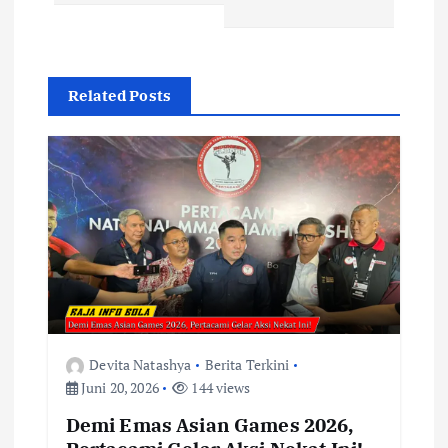
g
a
s
Related Posts
i
p
o
s
Devita Natashya
Berita Terkini
Juni 20, 2026
144 views
Demi Emas Asian Games 2026,