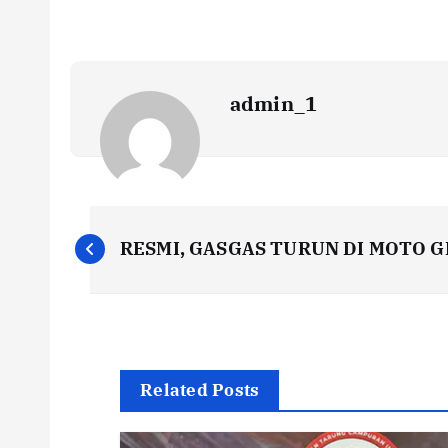
admin_1
N
RESMI, GASGAS TURUN DI MOTO GP
a
v
i
Related Posts