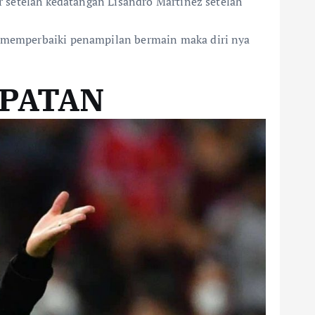
ir setelah kedatangan Lisandro Martinez setelah
ra memperbaiki penampilan bermain maka diri nya
MPATAN