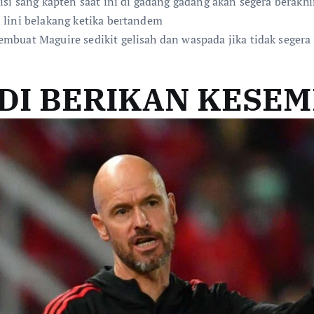
isi sang kapten saat ini di gadang gadang akan segera berakh
 lini belakang ketika bertandem
embuat Maguire sedikit gelisah dan waspada jika tidak sege
DI BERIKAN KESE