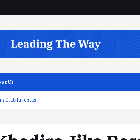
ut Us
an Klub Juventus