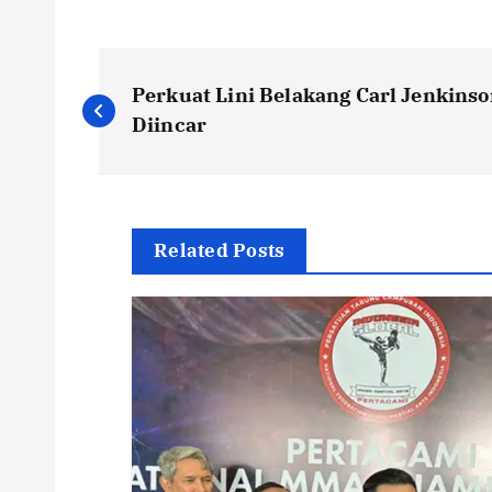
N
Perkuat Lini Belakang Carl Jenkins
a
Diincar
v
i
Related Posts
g
a
s