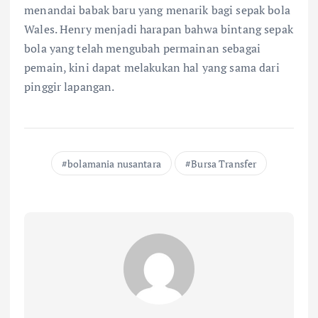
r
menandai babak baru yang menarik bagi sepak bola
s
Wales. Henry menjadi harapan bahwa bintang sepak
i
bola yang telah mengubah permainan sebagai
P
pemain, kini dapat melakukan hal yang sama dari
e
pinggir lapangan.
l
a
t
i
bolamania nusantara
Bursa Transfer
h
T
i
m
n
a
s
W