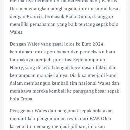
melihatnya bermain untuk Barcelona dan Juventus.
y
Dia memenangkan penghargaan internasional besar
:
dengan Prancis, termasuk Piala Dunia, di anggap
K
memiliki pemahaman yang baik tentang sepak bola
a
Wales.
n
Dengan Wales yang gagal lolos ke Euro 2024,
d
kebutuhan untuk perubahan dan pendekatan baru
i
tampaknya menjadi prioritas. Kepemimpinan
d
Henry, yang di kenal dengan kecerdasan taktis dan
a
kemampuan manajerialnya. Dia bisa menjadi kunci
t
dalam membangun kembali tim nasional Wales dan
K
membawa mereka kembali ke panggung besar sepak
u
bola Eropa.
a
t
Penggemar Wales dan pengamat sepak bola akan
K
menantikan pengumuman resmi dari FAW. Oleh
u
karena itu memang menjadi pilihan, ini akan