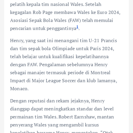
pelatih kepala tim nasional Wales. Setelah
kegagalan Rob Page membawa Wales ke Euro 2024,
Asosiasi Sepak Bola Wales (FAW) telah memulai
1
pencarian untuk penggantinya
.
Henry, yang saat ini menangani tim U-21 Prancis
dan tim sepak bola Olimpiade untuk Paris 2024,
telah belajar untuk kualifikasi kepelatihannya
dengan FAW. Pengalaman sebelumnya Henry
sebagai manajer termasuk periode di Montreal
Impact di Major League Soccer dan klub lamanya,
Monaco.
Dengan reputasi dan rekam jejaknya, Henry
dianggap dapat meningkatkan standar dan level
permainan tim Wales. Robert Earnshaw, mantan
penyerang Wales yang mengambil kursus
kepelatihan bersama Henry, mengatakan, “Otak