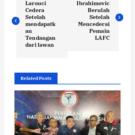
a
Larouci
Ibrahimovic
Cedera
Berulah
v
Setelah
Setelah
mendapatk
Mencederai
i
an
Pemain
Tendangan
LAFC
dari lawan
g
a
s
Related Posts
i
p
o