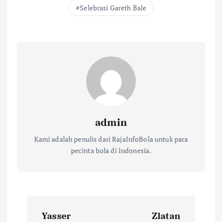
Selebrasi Gareth Bale
admin
Kami adalah penulis dari RajaInfoBola untuk para
pecinta bola di Indonesia.
N
Yasser
Zlatan