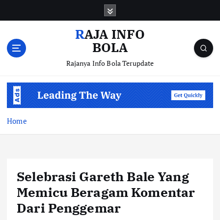
S
k
i
RAJA INFO
p
BOLA
t
o
Rajanya Info Bola Terupdate
c
o
n
t
e
Home
n
t
Selebrasi Gareth Bale Yang
Memicu Beragam Komentar
Dari Penggemar