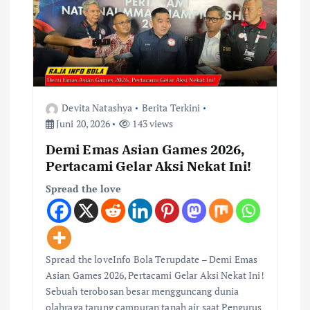
p
o
s
Devita Natashya
Berita Terkini
Juni 20, 2026
143 views
Demi Emas Asian Games 2026,
Pertacami Gelar Aksi Nekat Ini!
Spread the love
Spread the loveInfo Bola Terupdate – Demi Emas
Asian Games 2026, Pertacami Gelar Aksi Nekat Ini!
Sebuah terobosan besar mengguncang dunia
olahraga tarung campuran tanah air saat Pengurus