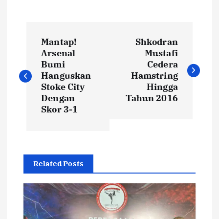
N
Mantap!
Shkodran
a
Arsenal
Mustafi
Bumi
Cedera
v
Hanguskan
Hamstring
Stoke City
Hingga
i
Dengan
Tahun 2016
Skor 3-1
g
a
Related Posts
s
i