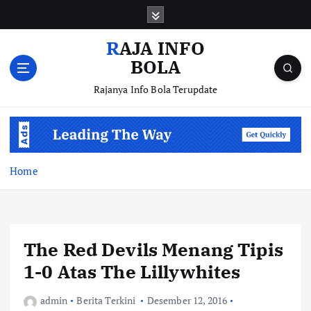
S
k
i
RAJA INFO
p
BOLA
t
o
Rajanya Info Bola Terupdate
c
o
n
t
e
Home
n
t
The Red Devils Menang Tipis
1-0 Atas The Lillywhites
admin
Berita Terkini
Desember 12, 2016