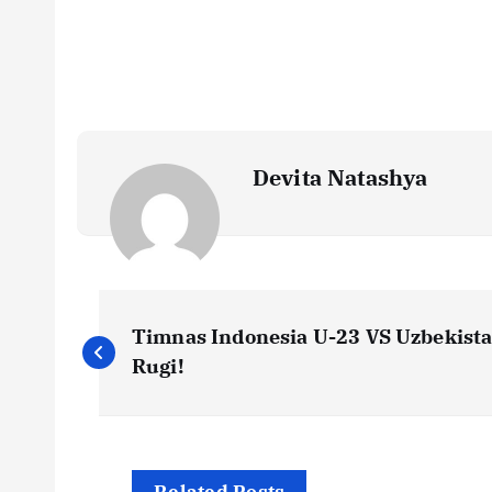
Devita Natashya
N
Timnas Indonesia U-23 VS Uzbekistan 
a
Rugi!
v