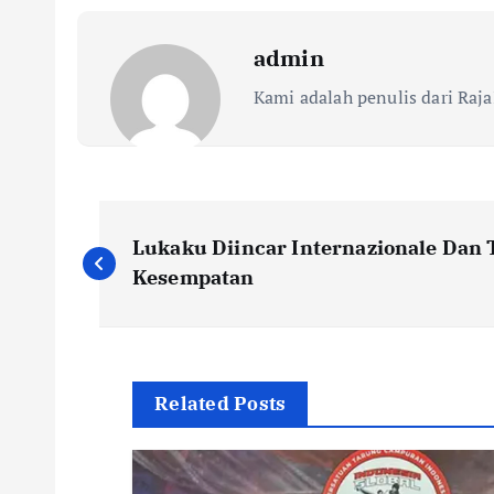
admin
Kami adalah penulis dari Raja
N
Lukaku Diincar Internazionale Dan 
a
Kesempatan
v
i
Related Posts
g