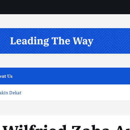
ut Us
akin Dekat