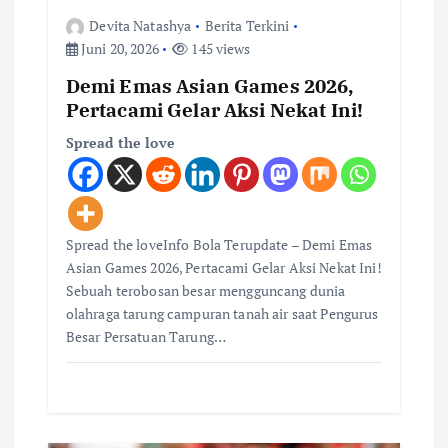
Devita Natashya
Berita Terkini
Juni 20, 2026
145 views
Demi Emas Asian Games 2026,
Pertacami Gelar Aksi Nekat Ini!
Spread the love
Spread the loveInfo Bola Terupdate – Demi Emas
Asian Games 2026, Pertacami Gelar Aksi Nekat Ini!
Sebuah terobosan besar mengguncang dunia
olahraga tarung campuran tanah air saat Pengurus
Besar Persatuan Tarung…