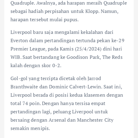
Quadruple. Awalnya, ada harapan meraih Quadruple
sebagai hadiah perpisahan untuk Klopp. Namun,
harapan tersebut mulai pupus.
Liverpool baru saja mengalami kekalahan dari
Everton dalam pertandingan tertunda pekan ke-29
Premier League, pada Kamis (25/4/2024) dini hari
WIB. Saat bertandang ke Goodison Park, The Reds
kalah dengan skor 0-2.
Gol-gol yang tercipta dicetak oleh Jarrod
Branthwaite dan Dominic Calvert-Lewin. Saat ini,
Liverpool berada di posisi kedua klasemen dengan
total 74 poin. Dengan hanya tersisa empat
pertandingan lagi, peluang Liverpool untuk
bersaing dengan Arsenal dan Manchester City
semakin menipis.