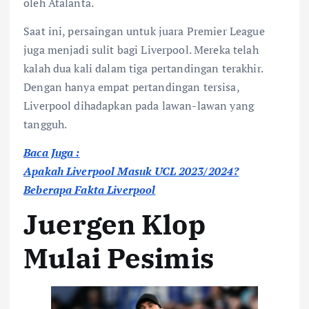
oleh Atalanta.
Saat ini, persaingan untuk juara Premier League
juga menjadi sulit bagi Liverpool. Mereka telah
kalah dua kali dalam tiga pertandingan terakhir.
Dengan hanya empat pertandingan tersisa,
Liverpool dihadapkan pada lawan-lawan yang
tangguh.
Baca Juga :
Apakah Liverpool Masuk UCL 2023/2024?
:
Beberapa Fakta Liverpool
L
Juergen Klop
i
v
Mulai Pesimis
e
r
p