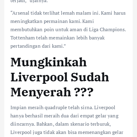
terjadi,” ujarnya.
n
“Arsenal tidak terlihat lemah malam ini. Kami harus
G
meningkatkan permainan kami. Kami
a
membutuhkan poin untuk aman di Liga Champions.
g
Tottenham telah memainkan lebih banyak
a
pertandingan dari kami.”
l
Mungkinkah
R
a
Liverpool Sudah
i
h
Menyerah ???
Q
u
a
Impian meraih quadruple telah sirna. Liverpool
d
hanya berhasil meraih dua dari empat gelar yang
r
diincarnya. Bahkan, dalam skenario terburuk,
u
Liverpool juga tidak akan bisa memenangkan gelar