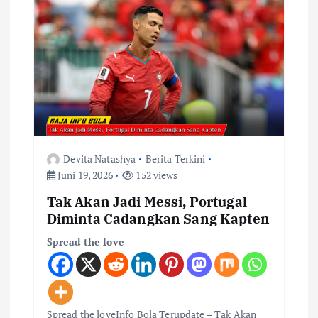
Devita Natashya
Berita Terkini
Juni 19, 2026
152 views
Tak Akan Jadi Messi, Portugal
Diminta Cadangkan Sang Kapten
Spread the love
Spread the loveInfo Bola Terupdate – Tak Akan