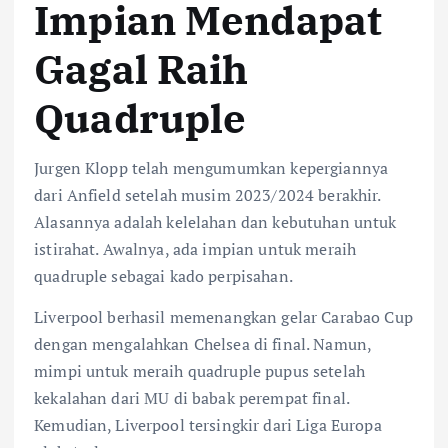
Impian Mendapat
Gagal Raih
Quadruple
Jurgen Klopp telah mengumumkan kepergiannya
dari Anfield setelah musim 2023/2024 berakhir.
Alasannya adalah kelelahan dan kebutuhan untuk
istirahat. Awalnya, ada impian untuk meraih
quadruple sebagai kado perpisahan.
Liverpool berhasil memenangkan gelar Carabao Cup
dengan mengalahkan Chelsea di final. Namun,
mimpi untuk meraih quadruple pupus setelah
kekalahan dari MU di babak perempat final.
Kemudian, Liverpool tersingkir dari Liga Europa