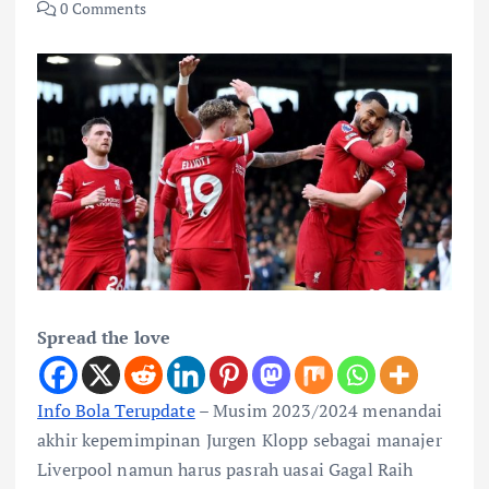
0 Comments
Spread the love
Info Bola Terupdate
– Musim 2023/2024 menandai
akhir kepemimpinan Jurgen Klopp sebagai manajer
Liverpool namun harus pasrah uasai Gagal Raih