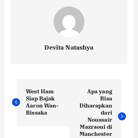
Devita Natashya
N
West Ham
Apa yang
a
Siap Bajak
Bisa
Aaron Wan-
Diharapkan
v
Bissaka
dari
Noussair
i
Mazraoui di
Manchester