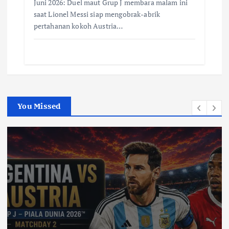
Juni 2026: Duel maut Grup J membara malam ini
saat Lionel Messi siap mengobrak-abrik
pertahanan kokoh Austria…
You Missed