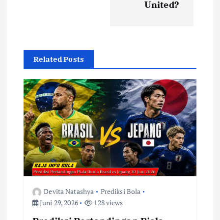
United?
g
a
s
Related Posts
i
p
o
s
Devita Natashya
Prediksi Bola
Juni 29, 2026
128 views