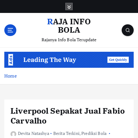
S
k
i
RAJA INFO
p
BOLA
t
o
Rajanya Info Bola Terupdate
c
o
n
t
e
Home
n
t
Liverpool Sepakat Jual Fabio
Carvalho
Devita Natashya
Berita Terkini
,
Prediksi Bola