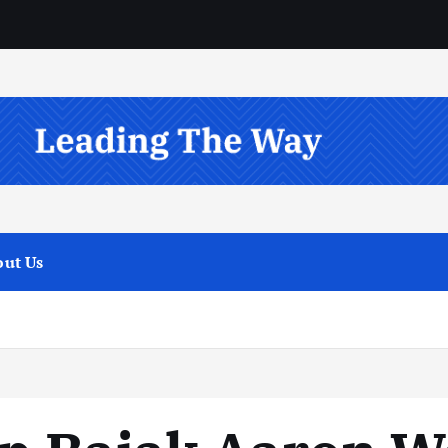
ut Us