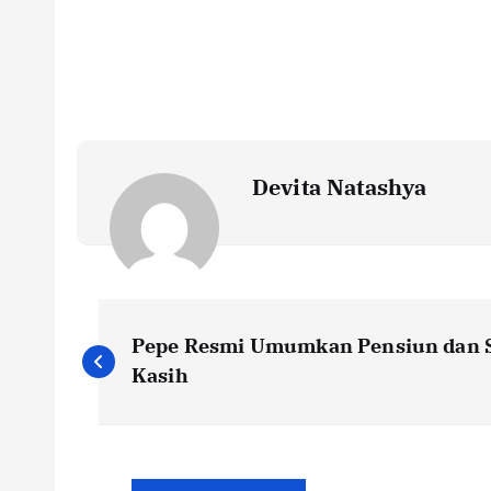
Devita Natashya
N
Pepe Resmi Umumkan Pensiun dan 
a
Kasih
v