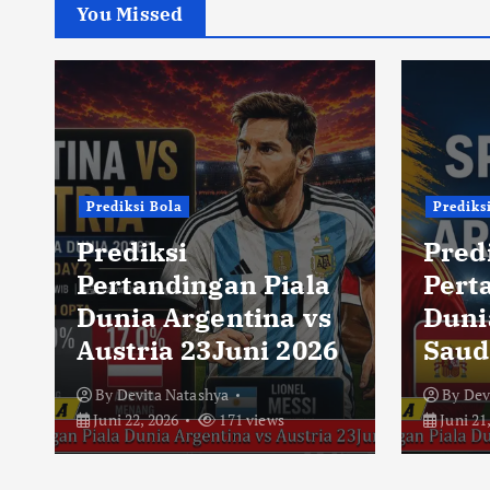
You Missed
Prediksi Bola
Prediks
Prediksi
Pred
Pertandingan Piala
Pert
Dunia Argentina vs
Duni
Austria 23Juni 2026
Saud
By
Devita Natashya
By
Dev
Juni 22, 2026
171 views
Juni 21