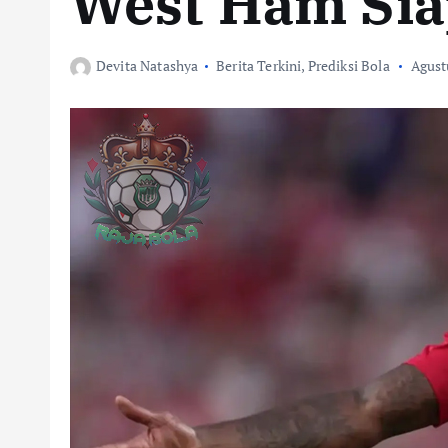
West Ham Sia
Devita Natashya
Berita Terkini
,
Prediksi Bola
Agust