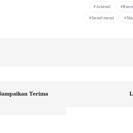
Arsenal
Barc
lionel messi
Man
Sampaikan Terima
L