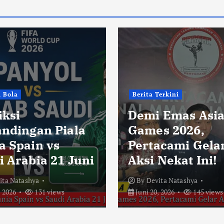
i Bola
Berita Terkini
iksi
Demi Emas Asi
andingan Piala
Games 2026,
a Spain vs
Pertacami Gela
i Arabia 21 Juni
Aksi Nekat Ini!
ita Natashya
By
Devita Natashya
, 2026
131 views
Juni 20, 2026
145 views