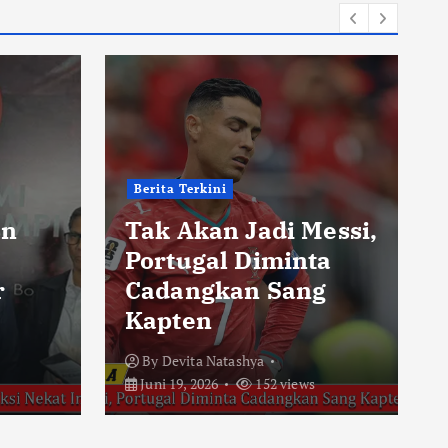
Berita Terkini
an
Tak Akan Jadi Messi,
Portugal Diminta
r
Cadangkan Sang
Kapten
By
Devita Natashya
Juni 19, 2026
152 views