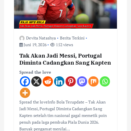
Devita Natashya
Berita Terkini
Juni 19, 2026
152 views
Tak Akan Jadi Messi, Portugal
Diminta Cadangkan Sang Kapten
Spread the love
Spread the loveInfo Bola Terupdate – Tak Akan
Jadi Messi, Portugal Diminta Cadangkan Sang
Kapten setelah tim nasional gagal memetik poin
penuh pada laga pembuka Piala Dunia 2026.
Banyak pengamat menilai…