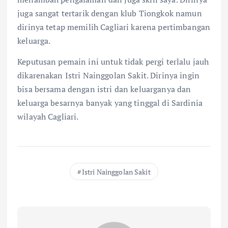
juga sangat tertarik dengan klub Tiongkok namun
dirinya tetap memilih Cagliari karena pertimbangan
keluarga.
Keputusan pemain ini untuk tidak pergi terlalu jauh
dikarenakan Istri Nainggolan Sakit. Dirinya ingin
bisa bersama dengan istri dan keluarganya dan
keluarga besarnya banyak yang tinggal di Sardinia
wilayah Cagliari.
Istri Nainggolan Sakit