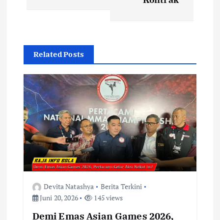
g
a
Related Posts
s
i
p
o
s
Devita Natashya
Berita Terkini
Juni 20, 2026
145 views
Demi Emas Asian Games 2026,