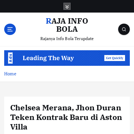
S
k
i
RAJA INFO
p
BOLA
t
o
Rajanya Info Bola Terupdate
c
o
n
t
e
Home
n
t
Chelsea Merana, Jhon Duran
Teken Kontrak Baru di Aston
Villa