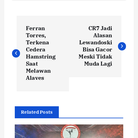
N
Ferran
CR7 Jadi
a
Torres,
Alasan
Terkena
Lewandoski
v
Cedera
Bisa Gacor
Hamstring
Meski Tidak
i
Saat
Muda Lagi
Melawan
Alaves
g
a
s
Related Posts
i