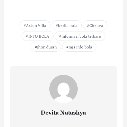
Aston Villa
berita bola
Chelsea
INFO BOLA
informasi bola terbaru
jhon duran
raja info bola
Devita Natashya