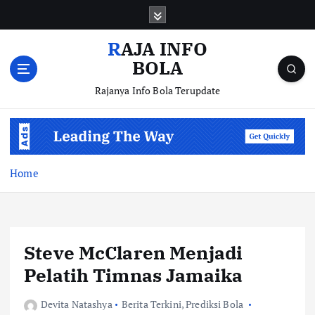
S
k
i
RAJA INFO
p
BOLA
t
o
Rajanya Info Bola Terupdate
c
o
n
t
e
Home
n
t
Steve McClaren Menjadi
Pelatih Timnas Jamaika
Devita Natashya
Berita Terkini
,
Prediksi Bola