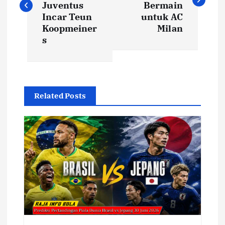
v
Juventus
Bermain
Incar Teun
untuk AC
i
Koopmeiner
Milan
s
g
a
Related Posts
s
i
p
o
s