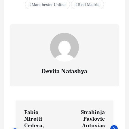
Manchester United
Real Madrid
Devita Natashya
N
Fabio
Strahinja
a
Miretti
Pavlovic
Cedera,
Antusias