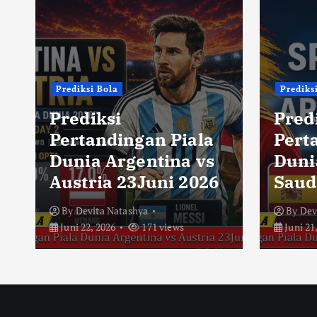
Prediksi Bola
Prediks
Prediksi
Pred
Pertandingan Piala
Pert
Dunia Argentina vs
Duni
Austria 23Juni 2026
Saud
By
Devita Natashya
By
Dev
Juni 22, 2026
171 views
Juni 21