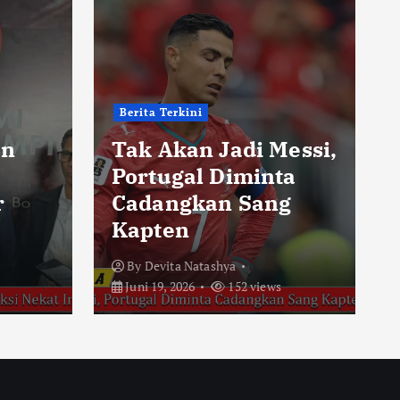
Berita Terkini
an
Tak Akan Jadi Messi,
Portugal Diminta
r
Cadangkan Sang
Kapten
By
Devita Natashya
Juni 19, 2026
152 views