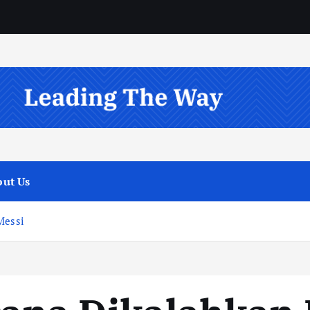
ut Us
Messi