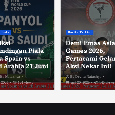
i Bola
Berita Terkini
iksi
Demi Emas Asi
andingan Piala
Games 2026,
a Spain vs
Pertacami Gela
i Arabia 21 Juni
Aksi Nekat Ini!
ita Natashya
By
Devita Natashya
, 2026
131 views
Juni 20, 2026
145 views