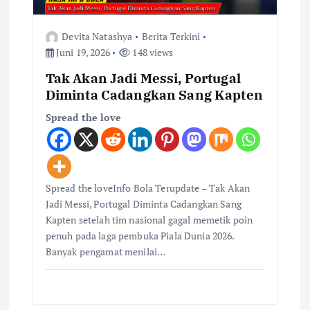
Devita Natashya
Berita Terkini
Juni 19, 2026
148 views
Tak Akan Jadi Messi, Portugal
Diminta Cadangkan Sang Kapten
Spread the love
Spread the loveInfo Bola Terupdate – Tak Akan
Jadi Messi, Portugal Diminta Cadangkan Sang
Kapten setelah tim nasional gagal memetik poin
penuh pada laga pembuka Piala Dunia 2026.
Banyak pengamat menilai…