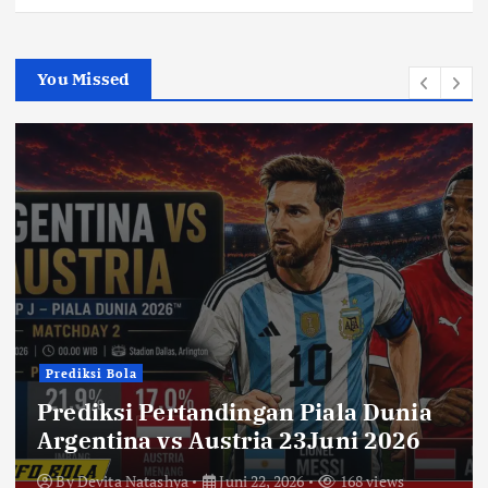
You Missed
Prediksi Bola
Prediksi Pertandingan Piala Dunia
Argentina vs Austria 23Juni 2026
By
Devita Natashya
Juni 22, 2026
168 views