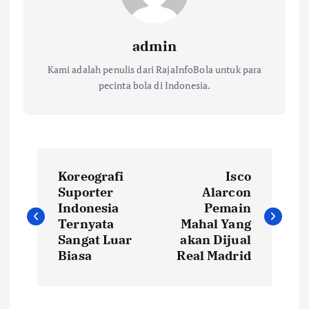
admin
Kami adalah penulis dari RajaInfoBola untuk para
pecinta bola di Indonesia.
N
Koreografi
Isco
a
Suporter
Alarcon
Indonesia
Pemain
v
Ternyata
Mahal Yang
Sangat Luar
akan Dijual
i
Biasa
Real Madrid
g