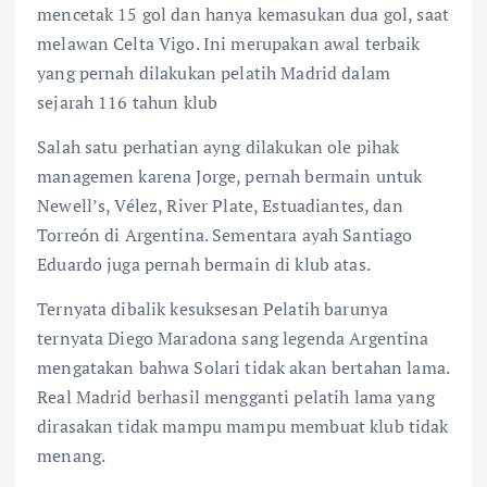
mencetak 15 gol dan hanya kemasukan dua gol, saat
melawan Celta Vigo. Ini merupakan awal terbaik
yang pernah dilakukan pelatih Madrid dalam
sejarah 116 tahun klub
Salah satu perhatian ayng dilakukan ole pihak
managemen karena Jorge, pernah bermain untuk
Newell’s, Vélez, River Plate, Estuadiantes, dan
Torreón di Argentina. Sementara ayah Santiago
Eduardo juga pernah bermain di klub atas.
Ternyata dibalik kesuksesan Pelatih barunya
ternyata Diego Maradona sang legenda Argentina
mengatakan bahwa Solari tidak akan bertahan lama.
Real Madrid berhasil mengganti pelatih lama yang
dirasakan tidak mampu mampu membuat klub tidak
menang.