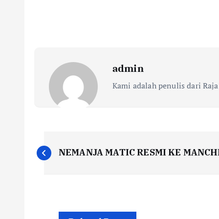
admin
Kami adalah penulis dari Raja
N
NEMANJA MATIC RESMI KE MANCH
a
v