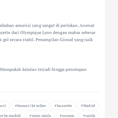
bahan amunisi yang sangat di perlukan. Arsenal
cazette dari Olympique Lyon dengan mahar sebesar
 gol secara stabil. Penampilan Giroud yang naik
da. Mampukah kejutan terjadi hingga penutupan
ucci
bonucci ke milan
lacazette
Madrid
e ke madrid
mino raiola
neymar
raiola