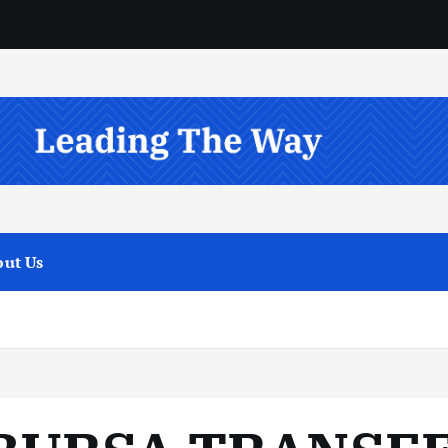
ut Us