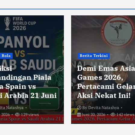
i Bola
Berita Terkini
iksi
Demi Emas Asi
andingan Piala
Games 2026,
a Spain vs
Pertacami Gela
i Arabia 21 Juni
Aksi Nekat Ini!
ita Natashya
By
Devita Natashya
, 2026
129 views
Juni 20, 2026
142 views