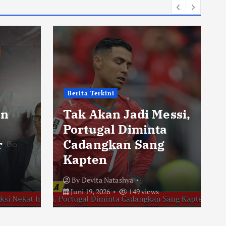
Berita Terkini
an
Tak Akan Jadi Messi,
Portugal Diminta
r
Cadangkan Sang
Kapten
By
Devita Natashya
Juni 19, 2026
149 views