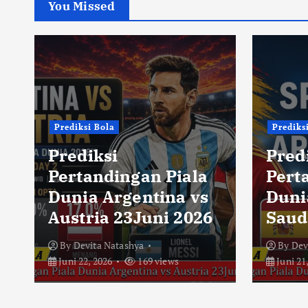
You Missed
Prediksi Bola
Prediks
Prediksi
Pred
Pertandingan Piala
Pert
Dunia Argentina vs
Duni
Austria 23Juni 2026
Saud
By
Devita Natashya
By
Dev
Juni 22, 2026
169 views
Juni 21