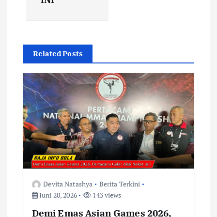
g
a
Related Posts
s
i
p
o
s
Devita Natashya
Berita Terkini
Juni 20, 2026
143 views
Demi Emas Asian Games 2026,