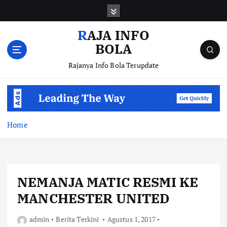
S
k
i
RAJA INFO
p
BOLA
t
o
Rajanya Info Bola Terupdate
c
o
n
t
e
Home
n
t
NEMANJA MATIC RESMI KE
MANCHESTER UNITED
admin
Berita Terkini
Agustus 1, 2017