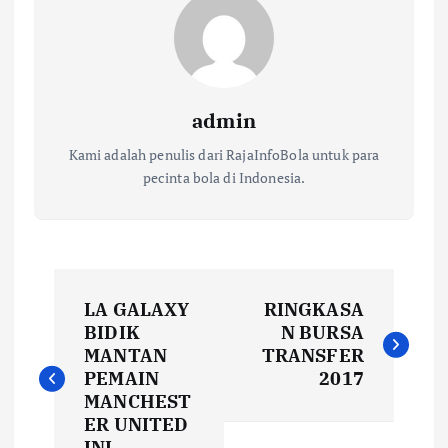
admin
Kami adalah penulis dari RajaInfoBola untuk para
pecinta bola di Indonesia.
N
LA GALAXY
RINGKASA
a
BIDIK
N BURSA
MANTAN
TRANSFER
v
PEMAIN
2017
MANCHEST
i
ER UNITED
INI