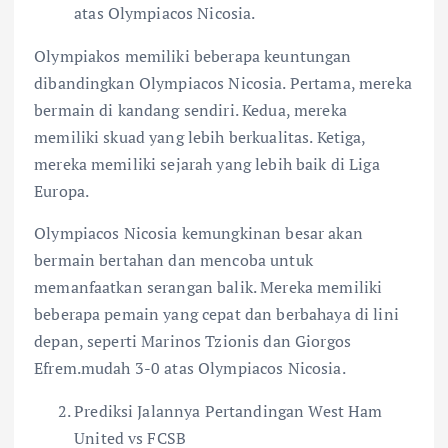
r
atas Olympiacos Nicosia.
e
Olympiakos memiliki beberapa keuntungan
m
dibandingkan Olympiacos Nicosia. Pertama, mereka
p
bermain di kandang sendiri. Kedua, mereka
a
memiliki skuad yang lebih berkualitas. Ketiga,
t
mereka memiliki sejarah yang lebih baik di Liga
F
Europa.
i
n
Olympiacos Nicosia kemungkinan besar akan
a
bermain bertahan dan mencoba untuk
l
memanfaatkan serangan balik. Mereka memiliki
beberapa pemain yang cepat dan berbahaya di lini
depan, seperti Marinos Tzionis dan Giorgos
Efrem.mudah 3-0 atas Olympiacos Nicosia.
Prediksi Jalannya Pertandingan West Ham
United vs FCSB