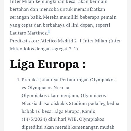
i
Inter Milan kemungkinan besar akan bermain
m
bertahan dan mencoba untuk memanfaatkan
R
serangan balik. Mereka memiliki beberapa pemain
e
yang cepat dan berbahaya di lini depan, seperti
b
1
Lautaro Martinez.
u
Prediksi skor: Atletico Madrid 2-1 Inter Milan (Inter
t
Milan lolos dengan agregat 2-1)
D
Liga Europa :
u
a
T
Prediksi Jalannya Pertandingan Olympiakos
i
vs Olympiacos Nicosia
k
Olympiakos akan menjamu Olympiacos
e
Nicosia di Karaiskakis Stadium pada leg kedua
t
babak 16 besar Liga Europa, Kamis
P
(14/3/2024) dini hari WIB. Olympiakos
e
diprediksi akan meraih kemenangan mudah