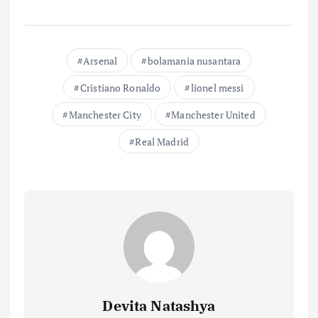
Arsenal
bolamania nusantara
Cristiano Ronaldo
lionel messi
Manchester City
Manchester United
Real Madrid
Devita Natashya