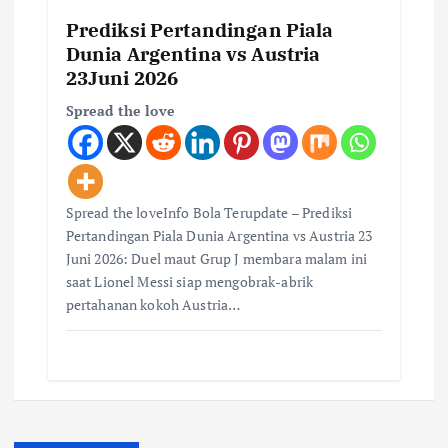
Prediksi Pertandingan Piala
Dunia Argentina vs Austria
23Juni 2026
Spread the love
Spread the loveInfo Bola Terupdate – Prediksi
Pertandingan Piala Dunia Argentina vs Austria 23
Juni 2026: Duel maut Grup J membara malam ini
saat Lionel Messi siap mengobrak-abrik
pertahanan kokoh Austria…