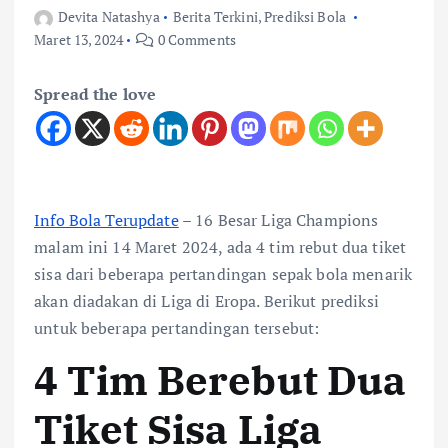
Devita Natashya
Berita Terkini
,
Prediksi Bola
Maret 13, 2024
0 Comments
Spread the love
Info Bola Terupdate
– 16 Besar Liga Champions
malam ini 14 Maret 2024, ada 4 tim rebut dua tiket
sisa dari beberapa pertandingan sepak bola menarik
akan diadakan di Liga di Eropa. Berikut prediksi
untuk beberapa pertandingan tersebut:
4 Tim Berebut Dua
Tiket Sisa Liga