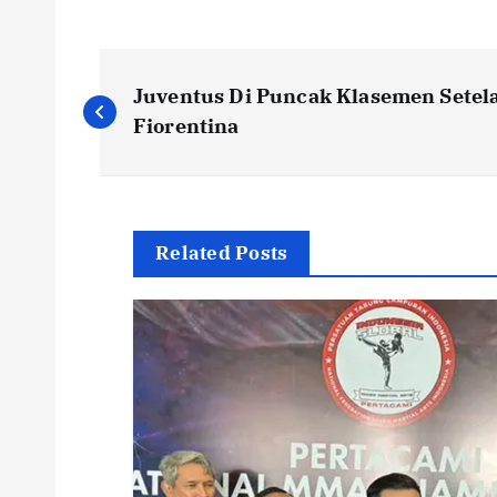
N
Juventus Di Puncak Klasemen Sete
a
Fiorentina
v
i
Related Posts
g
a
s