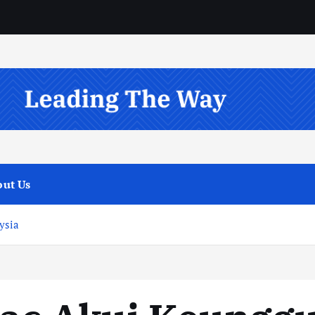
ut Us
ysia