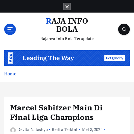
S
k
i
RAJA INFO
p
BOLA
t
o
Rajanya Info Bola Terupdate
c
o
n
t
e
Home
n
t
Marcel Sabitzer Main Di
Final Liga Champions
Devita Natashya
Berita Terkini
Mei 8, 2024