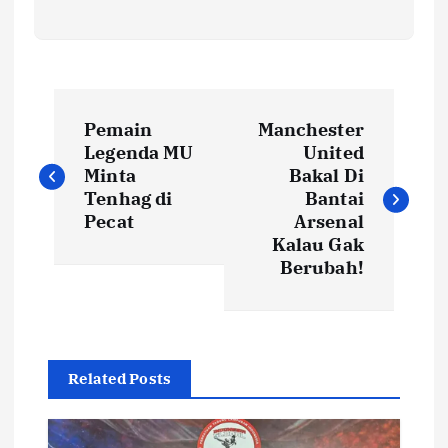
N
Pemain
Manchester
a
Legenda MU
United
Minta
Bakal Di
v
Tenhag di
Bantai
Pecat
Arsenal
i
Kalau Gak
Berubah!
g
a
Related Posts
s