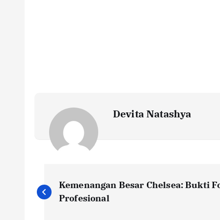
Devita Natashya
N
Kemenangan Besar Chelsea: Bukti F
a
Profesional