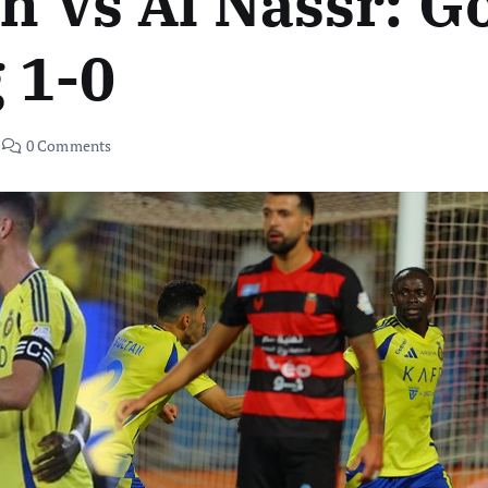
dh Vs Al Nassr: 
 1-0
0 Comments