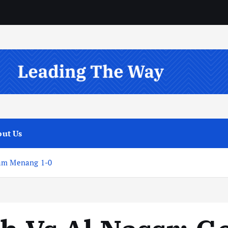
ut Us
eam Menang 1-0