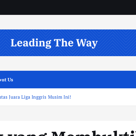
ut Us
as Juara Liga Inggris Musim Ini!