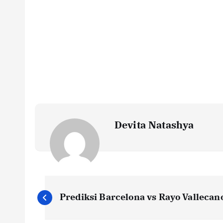
Devita Natashya
N
Prediksi Barcelona vs Rayo Vallecan
a