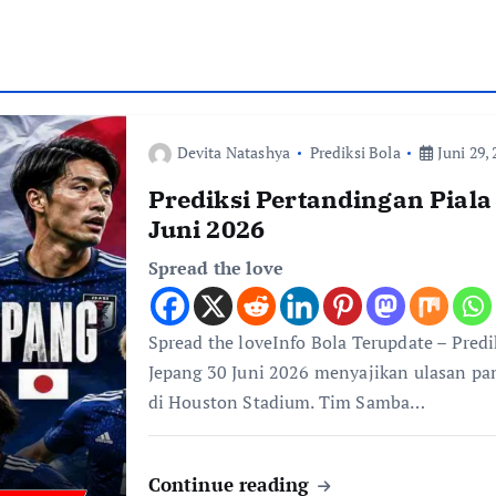
Devita Natashya
Prediksi Bola
Juni 29, 
Prediksi Pertandingan Piala
Juni 2026
Spread the love
Spread the loveInfo Bola Terupdate – Predi
Jepang 30 Juni 2026 menyajikan ulasan pan
di Houston Stadium. Tim Samba…
Continue reading