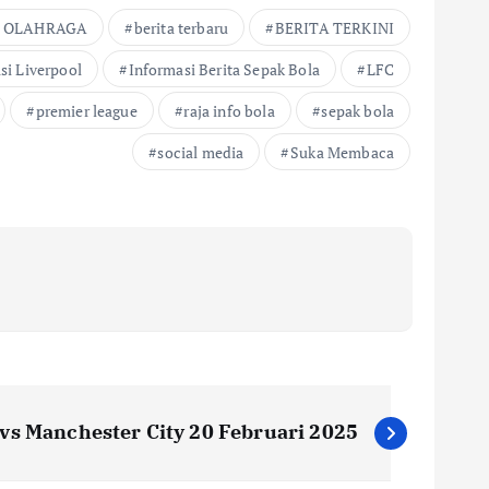
A OLAHRAGA
berita terbaru
BERITA TERKINI
i Liverpool
Informasi Berita Sepak Bola
LFC
premier league
raja info bola
sepak bola
social media
Suka Membaca
 vs Manchester City 20 Februari 2025