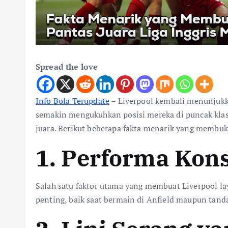
Spread the love
Info Bola Terupdate
– Liverpool kembali menunjukk
semakin mengukuhkan posisi mereka di puncak klase
juara. Berikut beberapa fakta menarik yang membuk
1. Performa Kon
Salah satu faktor utama yang membuat Liverpool l
penting, baik saat bermain di Anfield maupun tanda