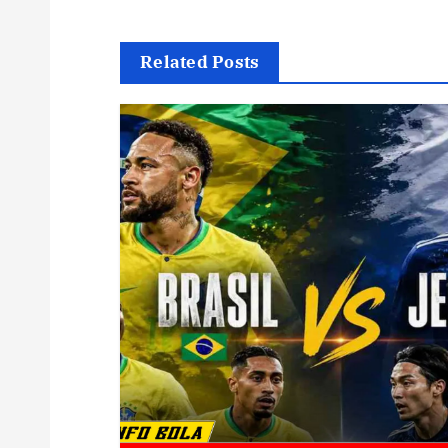
v
Related Posts
i
g
a
s
i
p
o