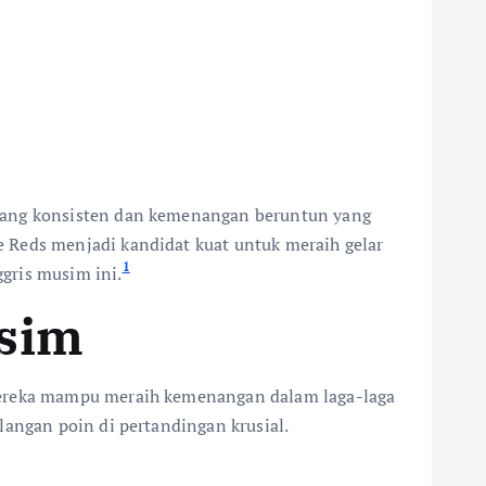
 yang konsisten dan kemenangan beruntun yang
 Reds menjadi kandidat kuat untuk meraih gelar
1
gris musim ini.
usim
 Mereka mampu meraih kemenangan dalam laga-laga
langan poin di pertandingan krusial.