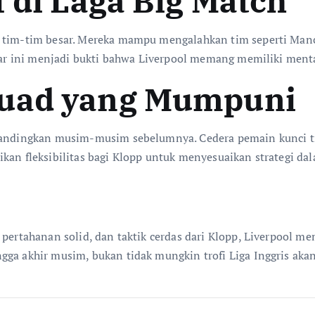
f di Laga Big Match
 tim-tim besar. Mereka mampu mengalahkan tim seperti Manch
esar ini menjadi bukti bahwa Liverpool memang memiliki menta
kuad yang Mumpuni
ibandingkan musim-musim sebelumnya. Cedera pemain kunci ti
kan fleksibilitas bagi Klopp untuk menyesuaikan strategi da
 pertahanan solid, dan taktik cerdas dari Klopp, Liverpool me
ga akhir musim, bukan tidak mungkin trofi Liga Inggris akan