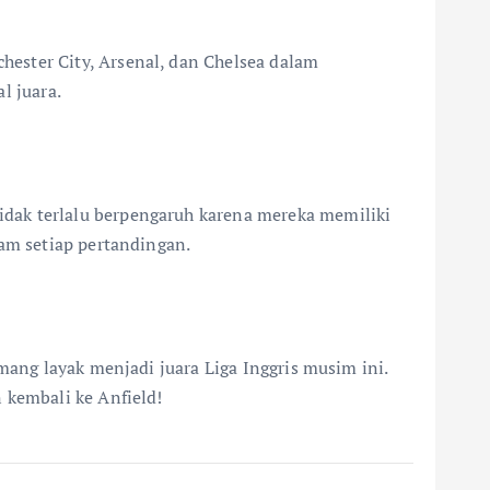
ester City, Arsenal, dan Chelsea dalam
l juara.
dak terlalu berpengaruh karena mereka memiliki
lam setiap pertandingan.
mang layak menjadi juara Liga Inggris musim ini.
 kembali ke Anfield!