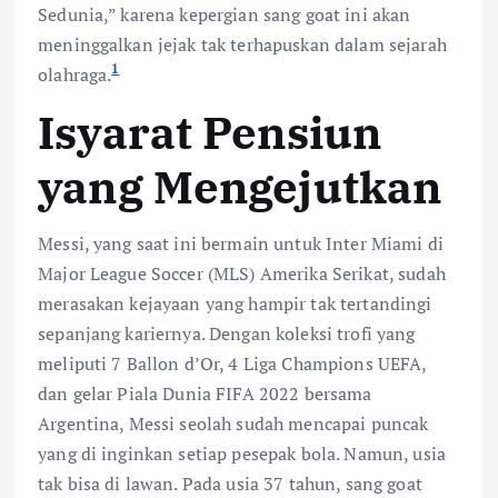
Sedunia,” karena kepergian sang goat ini akan
meninggalkan jejak tak terhapuskan dalam sejarah
1
olahraga.
Isyarat Pensiun
yang Mengejutkan
Messi, yang saat ini bermain untuk Inter Miami di
Major League Soccer (MLS) Amerika Serikat, sudah
merasakan kejayaan yang hampir tak tertandingi
sepanjang kariernya. Dengan koleksi trofi yang
meliputi 7 Ballon d’Or, 4 Liga Champions UEFA,
dan gelar Piala Dunia FIFA 2022 bersama
Argentina, Messi seolah sudah mencapai puncak
yang di inginkan setiap pesepak bola. Namun, usia
tak bisa di lawan. Pada usia 37 tahun, sang goat