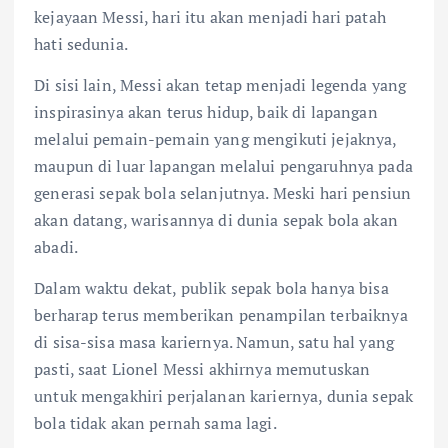
kejayaan Messi, hari itu akan menjadi hari patah
hati sedunia.
Di sisi lain, Messi akan tetap menjadi legenda yang
inspirasinya akan terus hidup, baik di lapangan
melalui pemain-pemain yang mengikuti jejaknya,
maupun di luar lapangan melalui pengaruhnya pada
generasi sepak bola selanjutnya. Meski hari pensiun
akan datang, warisannya di dunia sepak bola akan
abadi.
Dalam waktu dekat, publik sepak bola hanya bisa
berharap terus memberikan penampilan terbaiknya
di sisa-sisa masa kariernya. Namun, satu hal yang
pasti, saat Lionel Messi akhirnya memutuskan
untuk mengakhiri perjalanan kariernya, dunia sepak
bola tidak akan pernah sama lagi.