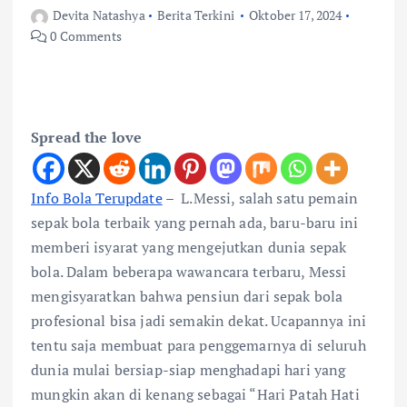
Devita Natashya
Berita Terkini
Oktober 17, 2024
0 Comments
Spread the love
Info Bola Terupdate
– L.Messi, salah satu pemain
sepak bola terbaik yang pernah ada, baru-baru ini
memberi isyarat yang mengejutkan dunia sepak
bola. Dalam beberapa wawancara terbaru, Messi
mengisyaratkan bahwa pensiun dari sepak bola
profesional bisa jadi semakin dekat. Ucapannya ini
tentu saja membuat para penggemarnya di seluruh
dunia mulai bersiap-siap menghadapi hari yang
mungkin akan di kenang sebagai “Hari Patah Hati