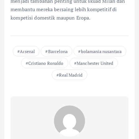
menjadi tambahan penting untuk skuad Milan dan
membantu mereka bersaing lebih kompetitif di
kompetisi domestik maupun Eropa.
Arsenal
Barcelona
bolamania nusantara
Cristiano Ronaldo
Manchester United
Real Madrid