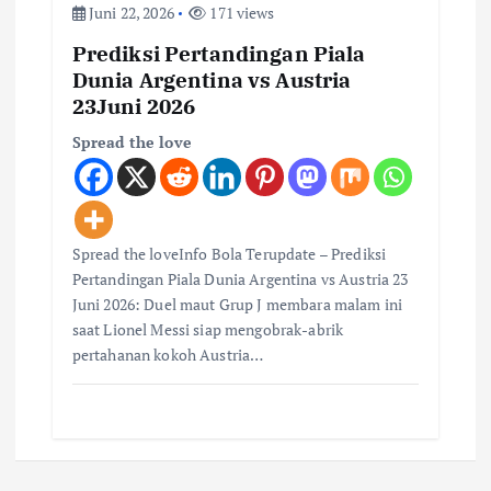
Juni 22, 2026
171 views
Prediksi Pertandingan Piala
Dunia Argentina vs Austria
23Juni 2026
Spread the love
Spread the loveInfo Bola Terupdate – Prediksi
Pertandingan Piala Dunia Argentina vs Austria 23
Juni 2026: Duel maut Grup J membara malam ini
saat Lionel Messi siap mengobrak-abrik
pertahanan kokoh Austria…