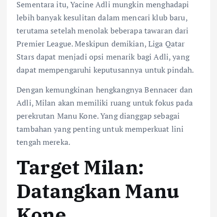
Sementara itu, Yacine Adli mungkin menghadapi
lebih banyak kesulitan dalam mencari klub baru,
terutama setelah menolak beberapa tawaran dari
Premier League. Meskipun demikian, Liga Qatar
Stars dapat menjadi opsi menarik bagi Adli, yang
dapat mempengaruhi keputusannya untuk pindah.
Dengan kemungkinan hengkangnya Bennacer dan
Adli, Milan akan memiliki ruang untuk fokus pada
perekrutan Manu Kone. Yang dianggap sebagai
tambahan yang penting untuk memperkuat lini
tengah mereka.
Target Milan:
Datangkan Manu
Kone