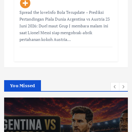
Spread the loveInfo Bola Terupdate – Prediksi
Pertandingan Piala Dunia Argentina vs Austria 23
Juni 2026: Duel maut Grup J membara malam ini
saat Lionel Messi siap mengobrak-abrik
pertahanan kokoh Austria…
You Missed