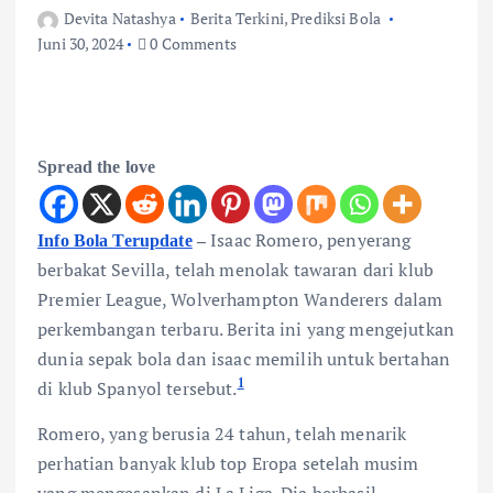
Devita Natashya
Berita Terkini
,
Prediksi Bola
Juni 30, 2024
0 Comments
Spread the love
Isaac Romero, penyerang
Info Bola Terupdate
–
berbakat Sevilla, telah menolak tawaran dari klub
Premier League, Wolverhampton Wanderers dalam
perkembangan terbaru. Berita ini yang mengejutkan
dunia sepak bola dan isaac memilih untuk bertahan
1
di klub Spanyol tersebut.
Romero, yang berusia 24 tahun, telah menarik
perhatian banyak klub top Eropa setelah musim