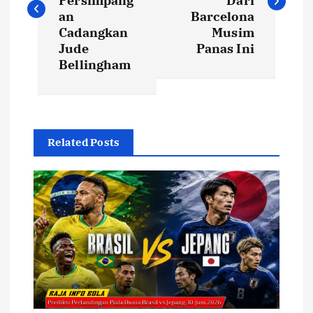
v
Persimpang
Dari
an
Barcelona
i
Cadangkan
Musim
Jude
Panas Ini
Bellingham
g
a
s
Related Posts
i
p
o
s