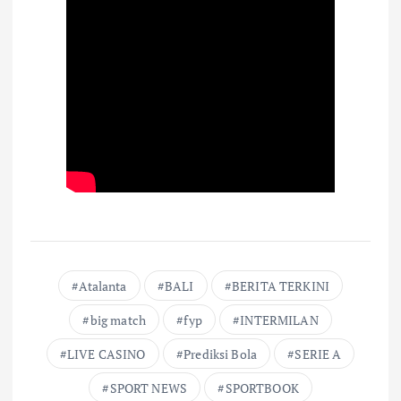
Atalanta
BALI
BERITA TERKINI
big match
fyp
INTERMILAN
LIVE CASINO
Prediksi Bola
SERIE A
SPORT NEWS
SPORTBOOK