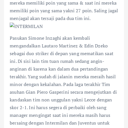
mereka memiliki poin yang sama & saat ini mereka
memiliki poin yang sama yakni 27 poin. Saling jagal
menjagal akan tersaji pada dua tim ini.
Pasukan Simone Inzaghi akan kembali
mengandalkan Lautaro Martinez & Edin Dzeko
sebagai duo striker di depan yang mematikan saat
ini. Di sisi lain tim tuan rumah sedang angin-
anginan di karena kan dalam dua pertandingan
terakhir. Yang sudah di jalanin mereka meraih hasil
minor dengan kekalahan. Pada laga terakhir Tim
asuhan Gian Piero Gasperini secara mengejutkan di
kandaskan tim non unggulan yakni Lecce dengan
skor 2-1. Ini harus segera di perbaiki oleh sang
manager mengingat saat ini mereka masih harus
bersaing dengan Intermilan dan Juventus untuk