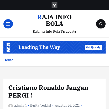
S
k
i
RAJA INFO
p
BOLA
t
o
Rajanya Info Bola Terupdate
c
o
n
t
e
Home
n
t
Cristiano Ronaldo Jangan
PERGI !
admin_1
Berita Terkini
Agustus 26, 2022