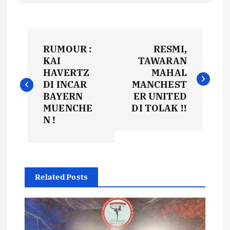
N
RUMOUR :
RESMI,
a
KAI
TAWARAN
HAVERTZ
MAHAL
v
DI INCAR
MANCHEST
BAYERN
ER UNITED
i
MUENCHE
DI TOLAK !!
N !
g
a
Related Posts
s
i