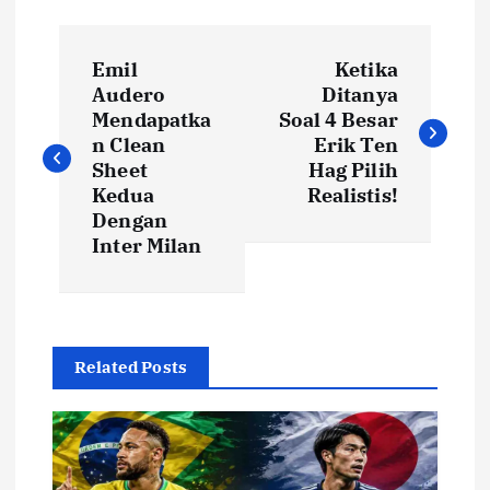
U
N
n
t
Emil
Ketika
a
Audero
Ditanya
u
Mendapatka
Soal 4 Besar
k
v
n Clean
Erik Ten
K
Sheet
Hag Pilih
a
i
Kedua
Realistis!
l
Dengan
a
Inter Milan
g
h
a
k
a
s
n
Related Posts
C
i
h
e
p
l