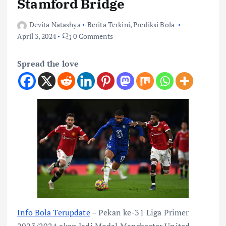
Stamford Bridge
Devita Natashya
Berita Terkini
,
Prediksi Bola
April 3, 2024
0 Comments
Spread the love
Info Bola Terupdate
– Pekan ke-31 Liga Primer
2023/2024 akan Jadi Modal Manchester United