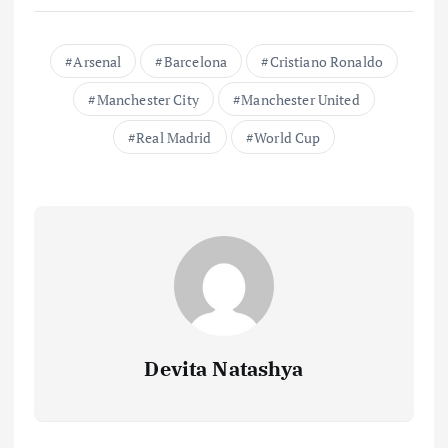
M
a
Arsenal
Barcelona
Cristiano Ronaldo
n
Manchester City
Manchester United
c
h
Real Madrid
World Cup
e
s
t
e
r
U
n
i
Devita Natashya
t
e
d