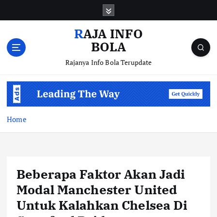
S
k
i
RAJA INFO
p
BOLA
t
o
Rajanya Info Bola Terupdate
c
o
n
t
e
Home
n
t
Beberapa Faktor Akan Jadi
Modal Manchester United
Untuk Kalahkan Chelsea Di