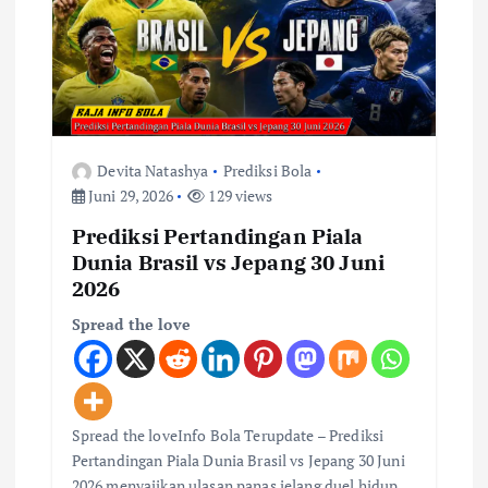
s
o
e
a
s
D
i
S
Devita Natashya
Prediksi Bola
t
Juni 29, 2026
129 views
a
Prediksi Pertandingan Piala
m
Dunia Brasil vs Jepang 30 Juni
f
2026
o
Spread the love
r
d
B
r
Spread the loveInfo Bola Terupdate – Prediksi
i
Pertandingan Piala Dunia Brasil vs Jepang 30 Juni
2026 menyajikan ulasan panas jelang duel hidup