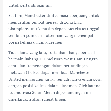
k
untuk pertandingan ini.
t
Saat ini, Manchester United masih berjuang untuk
o
memastikan tempat mereka di zona Liga
r
Champions untuk musim depan. Mereka tertinggal
A
sembilan poin dari Tottenham yang menempati
k
posisi kelima dalam klasemen.
a
n
Tidak lama yang lalu, Tottenham hanya berhasil
J
bermain imbang 1-1 melawan West Ham. Dengan
a
demikian, kemenangan dalam pertandingan
d
melawan Chelsea dapat membuat Manchester
i
United mengurangi jarak menjadi hanya enam poin
M
dengan posisi kelima dalam klasemen. Oleh karena
o
itu, motivasi Setan Merah di pertandingan ini
d
diperkirakan akan sangat tinggi.
a
l