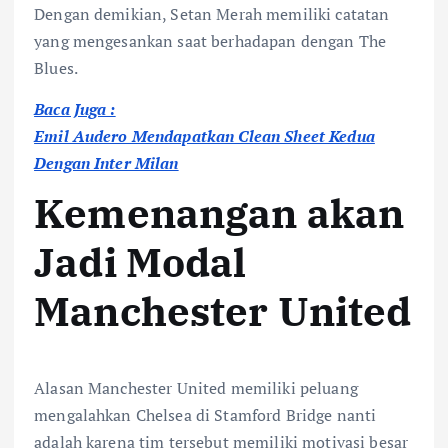
Dengan demikian, Setan Merah memiliki catatan
yang mengesankan saat berhadapan dengan The
Blues.
Baca Juga :
Emil Audero Mendapatkan Clean Sheet Kedua
:
Dengan Inter Milan
B
Kemenangan akan
e
b
Jadi Modal
e
Manchester United
r
a
p
a
Alasan Manchester United memiliki peluang
F
mengalahkan Chelsea di Stamford Bridge nanti
a
adalah karena tim tersebut memiliki motivasi besar