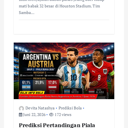
d
mati babak 32 besar di Houston Stadium. Tim
g
Samba…
e
Devita Natashya
Prediksi Bola
Juni 22, 2026
172 views
Prediksi Pertandingan Piala