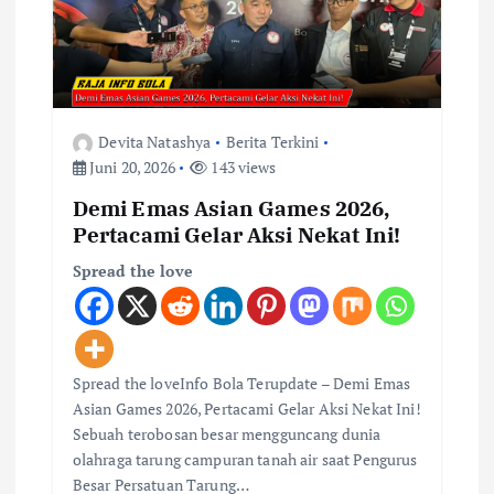
o
s
Devita Natashya
Berita Terkini
Juni 20, 2026
143 views
Demi Emas Asian Games 2026,
Pertacami Gelar Aksi Nekat Ini!
Spread the love
Spread the loveInfo Bola Terupdate – Demi Emas
Asian Games 2026, Pertacami Gelar Aksi Nekat Ini!
Sebuah terobosan besar mengguncang dunia
olahraga tarung campuran tanah air saat Pengurus
Besar Persatuan Tarung…