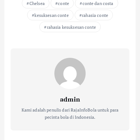
Chelsea
conte
conte dan costa
kesuksesan conte
rahasia conte
rahasia kesuksesan conte
admin
Kami adalah penulis dari RajaInfoBola untuk para
pecinta bola di Indonesia.