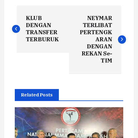
N
KLUB
NEYMAR
a
DENGAN
TERLIBAT
TRANSFER
PERTENGK
v
TERBURUK
ARAN
DENGAN
i
REKAN Se-
TIM
g
a
Related Posts
s
i
p