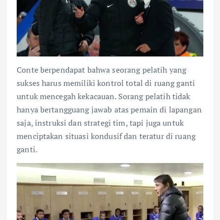
Conte berpendapat bahwa seorang pelatih yang
sukses harus memiliki kontrol total di ruang ganti
untuk mencegah kekacauan. Sorang pelatih tidak
hanya bertangguang jawab atas pemain di lapangan
saja, instruksi dan strategi tim, tapi juga untuk
menciptakan situasi kondusif dan teratur di ruang
ganti.