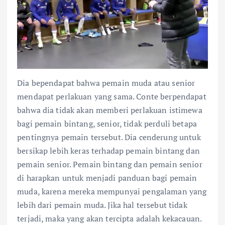
Dia bependapat bahwa pemain muda atau senior
mendapat perlakuan yang sama. Conte berpendapat
bahwa dia tidak akan memberi perlakuan istimewa
bagi pemain bintang, senior, tidak perduli betapa
pentingnya pemain tersebut. Dia cenderung untuk
bersikap lebih keras terhadap pemain bintang dan
pemain senior. Pemain bintang dan pemain senior
di harapkan untuk menjadi panduan bagi pemain
muda, karena mereka mempunyai pengalaman yang
lebih dari pemain muda. Jika hal tersebut tidak
terjadi, maka yang akan tercipta adalah kekacauan.