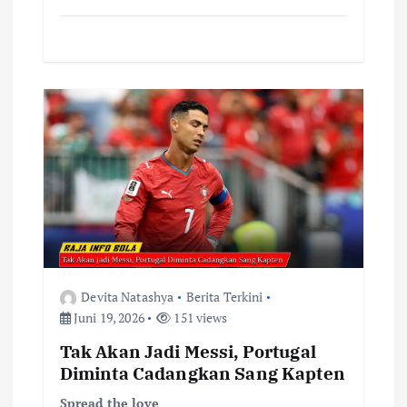
Devita Natashya
Berita Terkini
Juni 19, 2026
151 views
Tak Akan Jadi Messi, Portugal
Diminta Cadangkan Sang Kapten
Spread the love