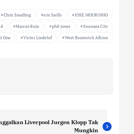
Chris Smalling
eric bailly
JOSE MOURINHO
ed
Marcos Rojo
phil jones
Swansea City
al One
Victor Lindelof
West Bromwich Albion
ggalkan Liverpool Jurgen Klopp Tak
Mungkin