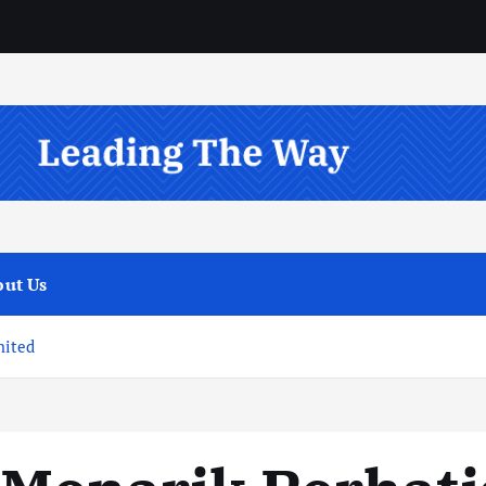
ut Us
nited